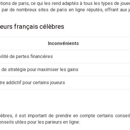
ptions de paris, ce qui les rend adaptés à tous les types de joue
 par de nombreux sites de paris en ligne réputés, offrant aux 
eurs français célèbres
Inconvénients
ilité de pertes financières
 de stratégie pour maximiser les gains
re addictif pour certains joueurs
èbres, il est important de prendre en compte certains consei
seils utiles pour les parieurs en ligne: