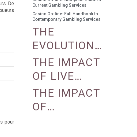
urs. De
Current Gambling Services
joueurs
Casino On-line: Full Handbook to
Contemporary Gambling Services
THE
EVOLUTION
OF CASINO
THE IMPACT
LOYALTY
OF LIVE
PROGRAMS
DEALER
THE IMPACT
GAMES ON
OF
CASINO
GAMIFICATION
ls pour
EXPERIENCE
ON CASINO