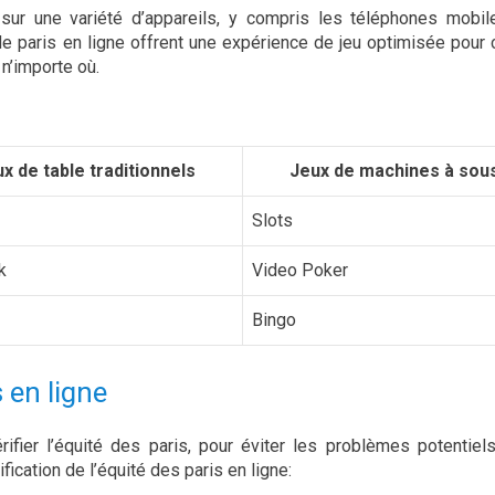
sur une variété d’appareils, y compris les téléphones mobil
 de paris en ligne offrent une expérience de jeu optimisée pour
 n’importe où.
x de table traditionnels
Jeux de machines à sou
Slots
k
Video Poker
Bingo
s en ligne
rifier l’équité des paris, pour éviter les problèmes potentiels
ication de l’équité des paris en ligne: