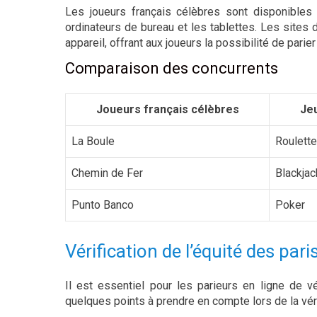
Les joueurs français célèbres sont disponibles 
ordinateurs de bureau et les tablettes. Les sites
appareil, offrant aux joueurs la possibilité de parier
Comparaison des concurrents
Joueurs français célèbres
Jeu
La Boule
Roulette
Chemin de Fer
Blackjac
Punto Banco
Poker
Vérification de l’équité des pari
Il est essentiel pour les parieurs en ligne de vé
quelques points à prendre en compte lors de la vérif