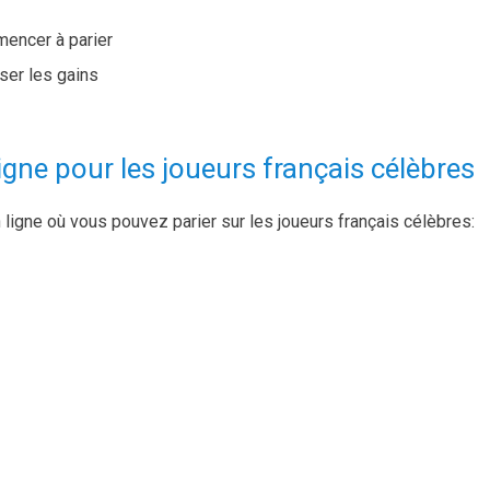
mencer à parier
ser les gains
ligne pour les joueurs français célèbres
 ligne où vous pouvez parier sur les joueurs français célèbres: