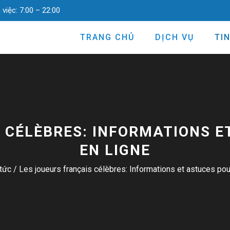
 việc:
7:00 – 22:00
TRANG CHỦ
DỊCH VỤ
TI
 CÉLÈBRES: INFORMATIONS E
EN LIGNE
 tức
/
Les joueurs français célèbres: Informations et astuces pour