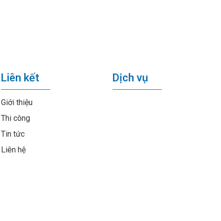
Liên kết
Dịch vụ
Giới thiệu
Thi công
Tin tức
Liên hệ