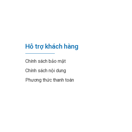
Hỗ trợ khách hàng
Chính sách bảo mật
Chính sách nội dung
Phương thức thanh toán