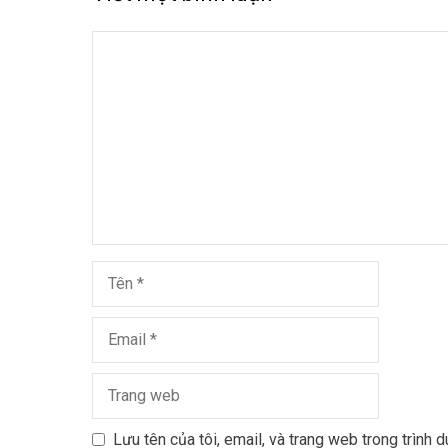
Lưu tên của tôi, email, và trang web trong trình d