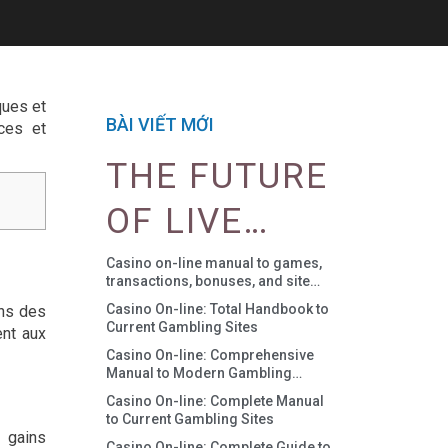
ques et
BÀI VIẾT MỚI
ces et
THE FUTURE
OF LIVE
DEALER
Casino on-line manual to games,
transactions, bonuses, and site
CASINOS
capabilities
Casino On-line: Total Handbook to
ins des
Current Gambling Sites
ent aux
Casino On-line: Comprehensive
Manual to Modern Gambling
Platforms
Casino On-line: Complete Manual
to Current Gambling Sites
 gains
Casino On-line: Complete Guide to