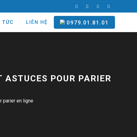
N TỨC
LIÊN HỆ
0979.01.81.01
T ASTUCES POUR PARIER
 parier en ligne