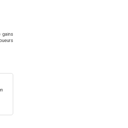
e gains
joueurs
ện