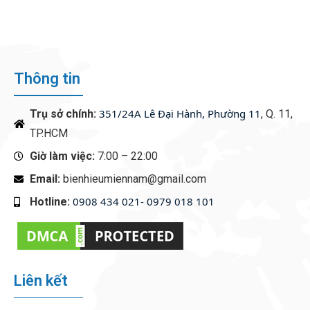
CASINO EXPERIENCE
Thông tin
351/24A Lê Đại Hành, Phường 11
Trụ sở chính:
, Q. 11,
TP.HCM
Giờ làm việc:
7:00 – 22:00
Email:
bienhieumiennam@gmail.com
0908 434 021- 0979 018 101
Hotline:
‭
Liên kết