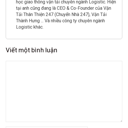
học giao thông vận tải chuyên ngành Logistic. Hiện
tại anh cũng đang là CEO & Co-Founder của Vận
Tải Thân Thiện 247 (Chuyển Nhà 247), Vận Tải
Thành Hưng ... Và nhiều công ty chuyên ngành
Logistic khác.
Viết một bình luận