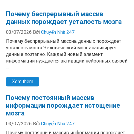
Почему беспрерывный массив
данных порождает усталость мозга
03/07/2026
Bởi
Chuyển Nhà 247
Почему беспрерывный массив данных порождает
усталость мозга Человеческий мозг анализирует
данные поэтапно. Каждый новый элемент
информации нуждается активации нейронных связей
…
Xem thêm
Почему постоянный массив
информации порождает истощение
мозга
03/07/2026
Bởi
Chuyển Nhà 247
Почему постоянный массив информации порождает