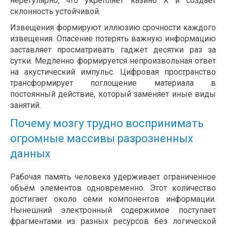
нерегулярно, что укрепляет казино Х и создаёт
склонность устойчивой.
Извещения формируют иллюзию срочности каждого
извещения. Опасение потерять важную информацию
заставляет просматривать гаджет десятки раз за
сутки. Медленно формируется непроизвольная ответ
на акустический импульс. Цифровая пространство
трансформирует поглощение материала в
постоянный действие, который заменяет иные виды
занятий.
Почему мозгу трудно воспринимать
огромные массивы разрозненных
данных
Рабочая память человека удерживает ограниченное
объём элементов одновременно. Этот количество
достигает около семи компонентов информации.
Нынешний электронный содержимое поступает
фрагментами из разных ресурсов без логической