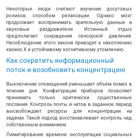
Некоторые люди считают изучение досуговых
роликов способом релаксации. Однако мозг
продолжает воспринимать зрительную данные и
звуковые раздражители. Истинный отдых
предполагает сокращения сенсорной давления.
Несоблюдение этого закона приводит к накоплению
казино Х и устойчивому когнитивному утомлению.
Как сократить информационный
поток и возобновить концентрацию
Выключение оповещений уменьшает объём помех в
течение дня. Конфигурация приборов позволяет
принимать только критически существенные
послания. Контроль почты и чатов в заданное период
высвобождает ресурсы для концентрации на
задачах. Такой подход восстанавливает контроль над
собственным вниманием.
Лимитирование времени эксплуатации социальных