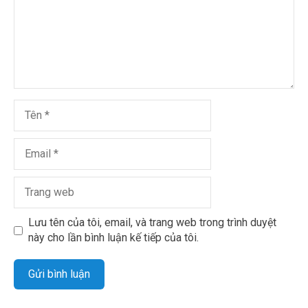
Lưu tên của tôi, email, và trang web trong trình duyệt
này cho lần bình luận kế tiếp của tôi.