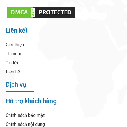
Liên kết
Giới thiệu
Thi công
Tin tức
Liên hệ
Dịch vụ
Hỗ trợ khách hàng
Chính sách bảo mật
Chính sách nội dung