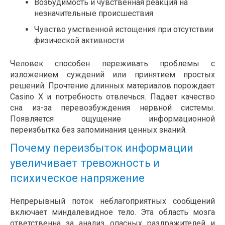
Возбудимость и чувственная реакция на
незначительные происшествия
Чувство умственной истощения при отсутствии
физической активности
Человек способен переживать проблемы с
изложением суждений или принятием простых
решений. Прочтение длинных материалов порождает
Casino X и потребность отвлечься. Падает качество
сна из-за перевозбуждения нервной системы.
Появляется ощущение информационной
переизбытка без запоминания ценных знаний.
Почему переизбыток информации
увеличивает тревожность и
психическое напряжение
Непрерывный поток неблагоприятных сообщений
включает миндалевидное тело. Эта область мозга
ответственна за анализ опасных раздражителей и