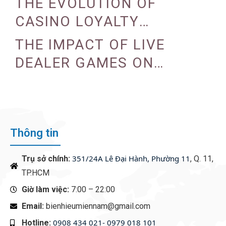
THE EVOLUTION OF
CASINO LOYALTY
PROGRAMS
THE IMPACT OF LIVE
DEALER GAMES ON
CASINO EXPERIENCE
Thông tin
351/24A Lê Đại Hành, Phường 11
Trụ sở chính:
, Q. 11,
TP.HCM
Giờ làm việc:
7:00 – 22:00
Email:
bienhieumiennam@gmail.com
0908 434 021- 0979 018 101
Hotline:
‭