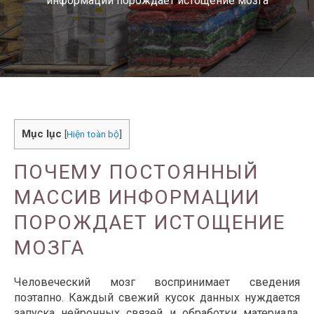
информации порождает истощение мозга
Mục lục
[
Hiện toàn bộ
]
ПОЧЕМУ ПОСТОЯННЫЙ
МАССИВ ИНФОРМАЦИИ
ПОРОЖДАЕТ ИСТОЩЕНИЕ
МОЗГА
Человеческий мозг воспринимает сведения
поэтапно. Каждый свежий кусок данных нуждается
запуска нейронных связей и обработки материала.