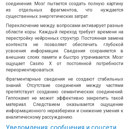
соединения. Мозг пытается создать полную картину
из отдельных фрагментов, что нуждается
существенных энергетических затрат.
Переключение между вопросами активирует разные
области коры. Каждый переход требует времени на
перестройку нейронных структур. Постоянная замена
контекста не позволяет обеспечить глубокой
усвоения информации. Сведения сохраняется в
внешних слоях памяти и быстро утрачивается. Мозг
ощущает Casino X от постоянной потребности
переориентироваться.
Фрагментарные сведения не создают стабильных
знаний. Отсутствие соединения между частями
препятствует созданию семантических соединений.
Гиппокамп не может эффективно закрепить такой
материал. Следствием оказывается ощущение
информационного неразберихи и снижение умения к
аналитическому рассуждению.
Уведомления, сообщения и соцсети