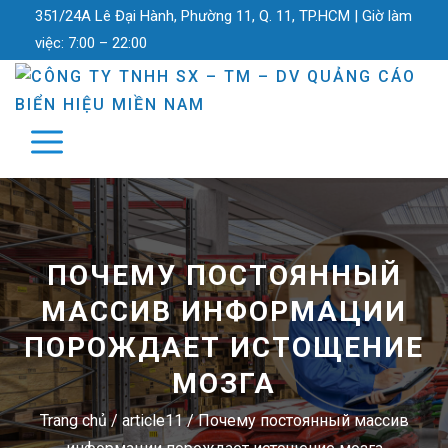
351/24A Lê Đại Hành, Phường 11, Q. 11, TP.HCM |
Giờ làm
việc:
7:00 – 22:00
ПОЧЕМУ ПОСТОЯННЫЙ
МАССИВ ИНФОРМАЦИИ
ПОРОЖДАЕТ ИСТОЩЕНИЕ
МОЗГА
Trang chủ
/
article11
/
Почему постоянный массив