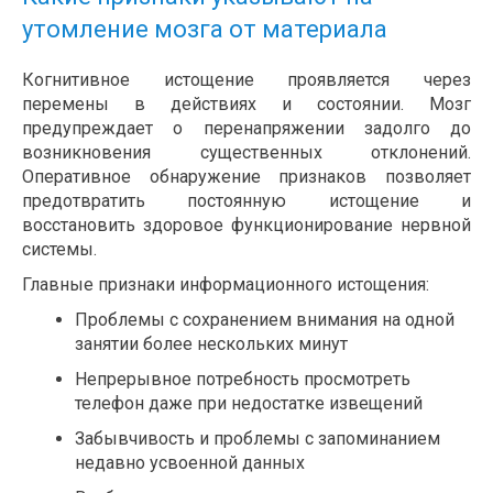
утомление мозга от материала
Когнитивное истощение проявляется через
перемены в действиях и состоянии. Мозг
предупреждает о перенапряжении задолго до
возникновения существенных отклонений.
Оперативное обнаружение признаков позволяет
предотвратить постоянную истощение и
восстановить здоровое функционирование нервной
системы.
Главные признаки информационного истощения:
Проблемы с сохранением внимания на одной
занятии более нескольких минут
Непрерывное потребность просмотреть
телефон даже при недостатке извещений
Забывчивость и проблемы с запоминанием
недавно усвоенной данных