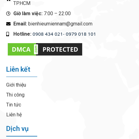
TP.HCM
Giờ làm việc:
7:00 – 22:00
Email:
bienhieumiennam@gmail.com
0908 434 021- 0979 018 101
Hotline:
‭
Liên kết
Giới thiệu
Thi công
Tin tức
Liên hệ
Dịch vụ