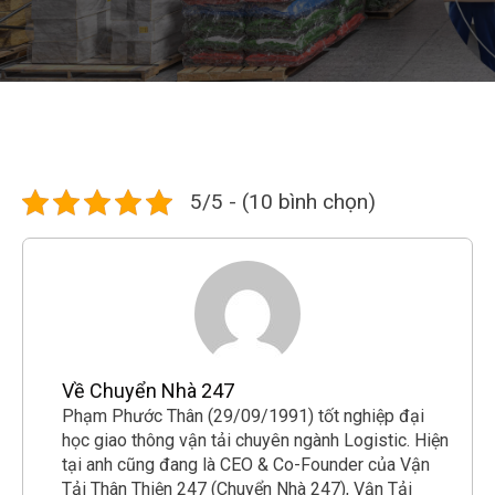
5/5 - (10 bình chọn)
Về Chuyển Nhà 247
Phạm Phước Thân (29/09/1991) tốt nghiệp đại
học giao thông vận tải chuyên ngành Logistic. Hiện
tại anh cũng đang là CEO & Co-Founder của Vận
Tải Thân Thiện 247 (Chuyển Nhà 247), Vận Tải