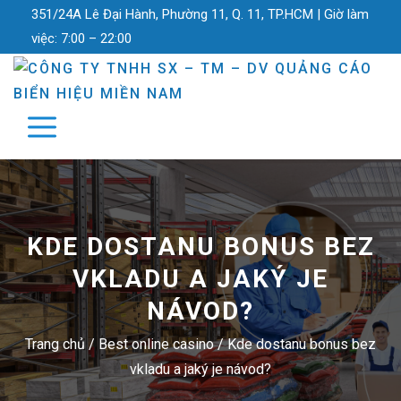
351/24A Lê Đại Hành, Phường 11, Q. 11, TP.HCM |
Giờ làm
việc:
7:00 – 22:00
KDE DOSTANU BONUS BEZ
VKLADU A JAKÝ JE
NÁVOD?
Trang chủ
/
Best online casino
/
Kde dostanu bonus bez
vkladu a jaký je návod?