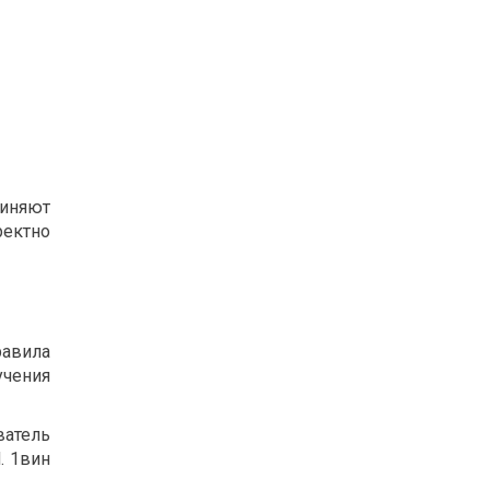
диняют
ректно
равила
чения
ватель
. 1вин