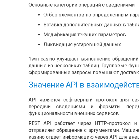
Основные категории операций с сведениями:
Отбор элементов по определённым пар
Вставка дополнительных данных в таб
Модификация текущих параметров
Ликвидация устаревшей данных
1win casino улучшает выполнение обращени
данные из нескольких таблиц. Групповые фун
сформированные запросы повышают доставк
Значение API в взаимодейс
API является софтверный протокол для св
передачи сведениями и форматы перед
функциональности внешних сервисов.
REST API работает через HTTP-протокол и
отправляет обращение с аргументами. Машина
казино отдаёт информацию через API для вне