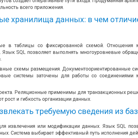
утов создает оперативные пути входа. Продуманная архит
ельность всего приложения.
е хранилища данных: в чем отличи
ые в таблицы со фиксированной схемой. Отношения 
. Язык SQL позволяет выполнять многоуровневые обращ
.
ивные схемы размещения. Документоориентированные с
фовые системы заточены для работы со соединениями
проекта. Реляционные применимы для транзакционных реш
 рост и гибкость организации данных.
звлекать требуемую сведения из ба
ля извлечения или модификации данных. Язык SQL поз
нных. Система выбирает эффективный путь исполнения дей