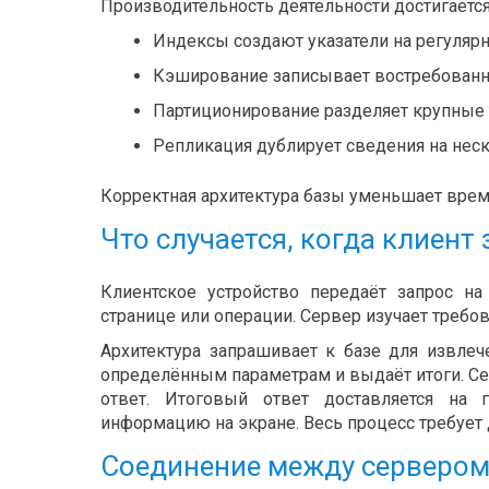
Производительность деятельности достигаетс
Индексы создают указатели на регуля
Кэширование записывает востребованн
Партиционирование разделяет крупные
Репликация дублирует сведения на нес
Корректная архитектура базы уменьшает врем
Что случается, когда клиент
Клиентское устройство передаёт запрос на
странице или операции. Сервер изучает треб
Архитектура запрашивает к базе для извлеч
определённым параметрам и выдаёт итоги. С
ответ. Итоговый ответ доставляется на 
информацию на экране. Весь процесс требует 
Соединение между сервером