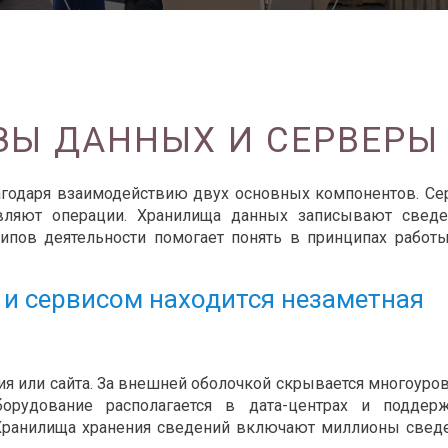
ЗЫ ДАННЫХ И СЕРВЕРЫ
годаря взаимодействию двух основных компонентов. С
вляют операции. Хранилища данных записывают сведе
ипов деятельности помогает понять в принципах рабо
и сервисом находится незаметная
я или сайта. За внешней оболочкой скрывается многоуро
оборудование располагается в дата-центрах и поддер
Хранилища хранения сведений включают миллионы свед