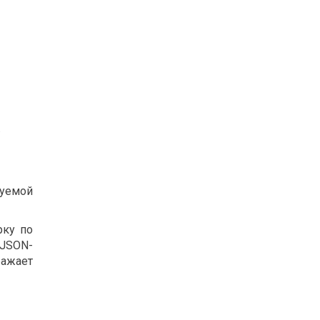
.
буемой
рку по
 JSON-
ажает