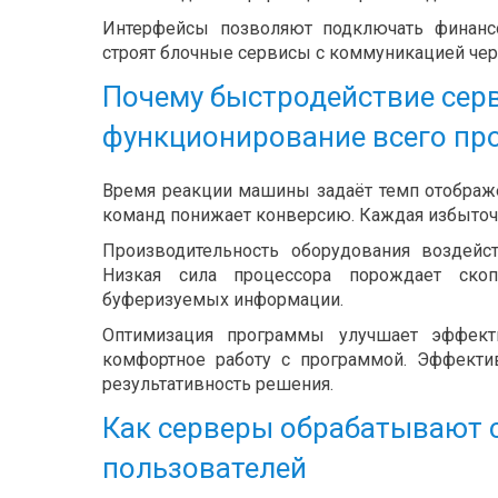
Интерфейсы позволяют подключать финанс
строят блочные сервисы с коммуникацией чере
Почему быстродействие серв
функционирование всего пр
Время реакции машины задаёт темп отображе
команд понижает конверсию. Каждая избыточн
Производительность оборудования воздейс
Низкая сила процессора порождает скоп
буферизуемых информации.
Оптимизация программы улучшает эффекти
комфортное работу с программой. Эффекти
результативность решения.
Как серверы обрабатывают 
пользователей