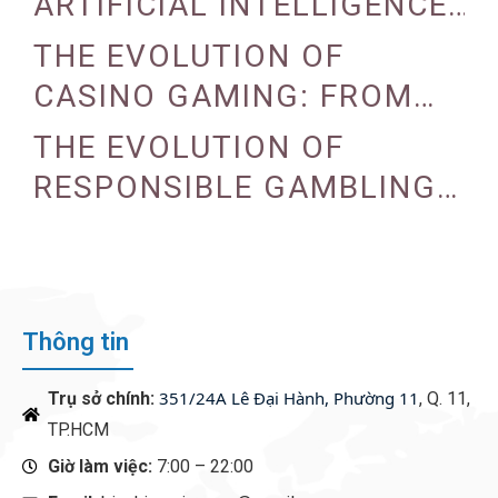
ARTIFICIAL INTELLIGENCE
ON CASINO OPERATIONS
THE EVOLUTION OF
CASINO GAMING: FROM
TRADITIONAL TO DIGITAL
THE EVOLUTION OF
RESPONSIBLE GAMBLING
PRACTICES IN CASINOS
Thông tin
351/24A Lê Đại Hành, Phường 11
Trụ sở chính:
, Q. 11,
TP.HCM
Giờ làm việc:
7:00 – 22:00