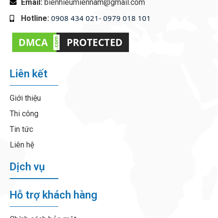
Email:
bienhieumiennam@gmail.com
0908 434 021- 0979 018 101
Hotline:
‭
Liên kết
Giới thiệu
Thi công
Tin tức
Liên hệ
Dịch vụ
Hỗ trợ khách hàng