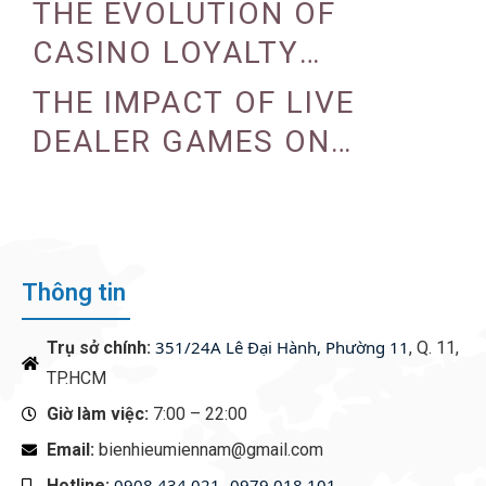
THE EVOLUTION OF
CASINO LOYALTY
PROGRAMS
THE IMPACT OF LIVE
DEALER GAMES ON
CASINO EXPERIENCE
Thông tin
351/24A Lê Đại Hành, Phường 11
Trụ sở chính:
, Q. 11,
TP.HCM
Giờ làm việc:
7:00 – 22:00
Email:
bienhieumiennam@gmail.com
0908 434 021- 0979 018 101
Hotline:
‭