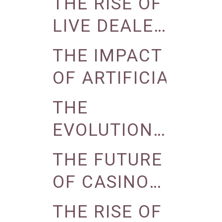
REALITY
THE RISE OF
VIRTUAL
LIVE DEALER
REALITY
GAMES IN
THE IMPACT
AND
ONLINE
OF ARTIFICIAL
AUGMENTED
CASINOS
INTELLIGENCE
REALITY
THE
ON CASINO
EVOLUTION
OPERATIONS
OF CASINO
THE FUTURE
LOYALTY
OF CASINO
PROGRAMS
GAMING:
THE RISE OF