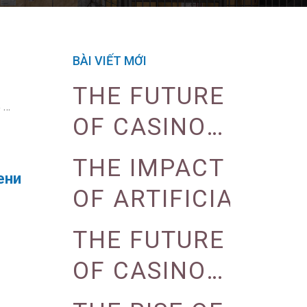
BÀI VIẾT MỚI
THE FUTURE
 …
OF CASINO
GAMING:
THE IMPACT
ени
VIRTUAL
OF ARTIFICIAL
REALITY
INTELLIGENCE
THE FUTURE
AND
ON CASINO
OF CASINO
AUGMENTED
OPERATIONS
GAMING: