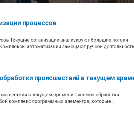
изации процессов
ссов Текущие организации анализируют большие потоки
 Комплексы автоматизации замещают ручной деятельность
обработки происшествий в текущем врем
оисшествий в текущем времени Системы обработки
бой комплекс программных элементов, которые …