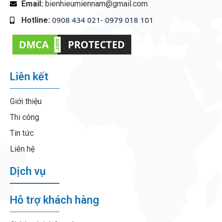
Email:
bienhieumiennam@gmail.com
0908 434 021- 0979 018 101
Hotline:
‭
Liên kết
Giới thiệu
Thi công
Tin tức
Liên hệ
Dịch vụ
Hỗ trợ khách hàng