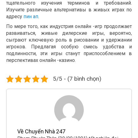
тщательного изучения терминов и требований.
Изучите различные альтернативы в живых играх по
адресу
пин ап
.
По мере того, как индустрия онлайн -игр продолжает
развиваться, живые дилерские игры, вероятно,
сыграют ключевую роль в рисовании и удержании
игроков. Предлагая особую смесь удобства и
подлинности, эти игры станут приспособлением в
перспективах онлайн -казино.
5/5 - (7 bình chọn)
Về Chuyển Nhà 247