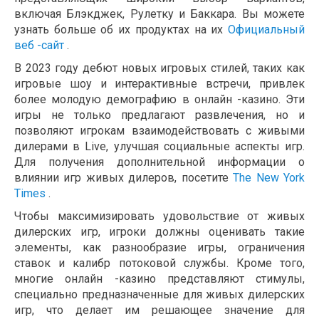
включая Блэкджек, Рулетку и Баккара. Вы можете
узнать больше об их продуктах на их
Официальный
веб -сайт
.
В 2023 году дебют новых игровых стилей, таких как
игровые шоу и интерактивные встречи, привлек
более молодую демографию в онлайн -казино. Эти
игры не только предлагают развлечения, но и
позволяют игрокам взаимодействовать с живыми
дилерами в Live, улучшая социальные аспекты игр.
Для получения дополнительной информации о
влиянии игр живых дилеров, посетите
The New York
Times
.
Чтобы максимизировать удовольствие от живых
дилерских игр, игроки должны оценивать такие
элементы, как разнообразие игры, ограничения
ставок и калибр потоковой службы. Кроме того,
многие онлайн -казино представляют стимулы,
специально предназначенные для живых дилерских
игр, что делает им решающее значение для