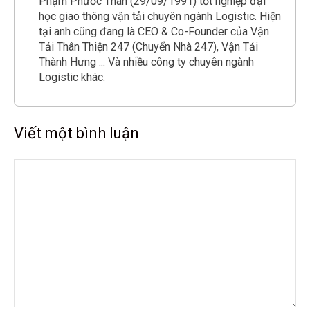
Phạm Phước Thân (29/09/1991) tốt nghiệp đại
học giao thông vận tải chuyên ngành Logistic. Hiện
tại anh cũng đang là CEO & Co-Founder của Vận
Tải Thân Thiện 247 (Chuyển Nhà 247), Vận Tải
Thành Hưng ... Và nhiều công ty chuyên ngành
Logistic khác.
Viết một bình luận