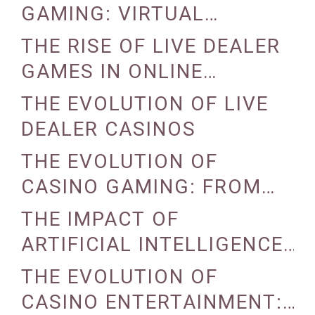
GAMING: VIRTUAL
REALITY AND AUGMENTED
THE RISE OF LIVE DEALER
REALITY
GAMES IN ONLINE
CASINOS
THE EVOLUTION OF LIVE
DEALER CASINOS
THE EVOLUTION OF
CASINO GAMING: FROM
TRADITIONAL TO DIGITAL
THE IMPACT OF
ARTIFICIAL INTELLIGENCE
ON CASINO OPERATIONS
THE EVOLUTION OF
CASINO ENTERTAINMENT: