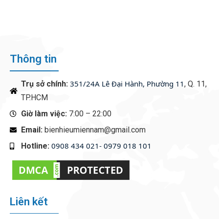
FROM TRADITIONAL TO
DIGITAL
Thông tin
351/24A Lê Đại Hành, Phường 11
Trụ sở chính:
, Q. 11,
TP.HCM
Giờ làm việc:
7:00 – 22:00
Email:
bienhieumiennam@gmail.com
0908 434 021- 0979 018 101
Hotline:
‭
Liên kết