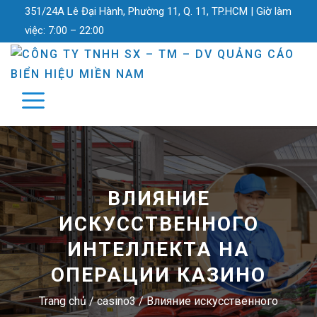
351/24A Lê Đại Hành, Phường 11, Q. 11, TP.HCM |
Giờ làm
việc:
7:00 – 22:00
ВЛИЯНИЕ
ИСКУССТВЕННОГО
ИНТЕЛЛЕКТА НА
ОПЕРАЦИИ КАЗИНО
Trang chủ
/
casino3
/
Влияние искусственного