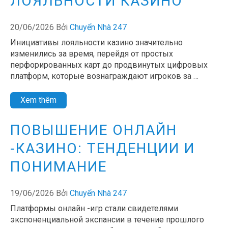
ЛОЯЛЬНОСТИ КАЗИНО
20/06/2026
Bởi
Chuyển Nhà 247
Инициативы лояльности казино значительно
изменились за время, перейдя от простых
перфорированных карт до продвинутых цифровых
платформ, которые вознаграждают игроков за …
Xem thêm
ПОВЫШЕНИЕ ОНЛАЙН
-КАЗИНО: ТЕНДЕНЦИИ И
ПОНИМАНИЕ
19/06/2026
Bởi
Chuyển Nhà 247
Платформы онлайн -игр стали свидетелями
экспоненциальной экспансии в течение прошлого