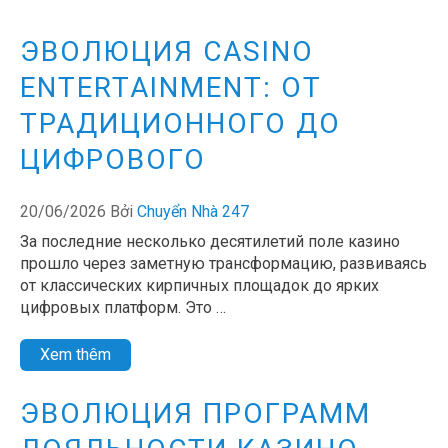
ЭВОЛЮЦИЯ CASINO
ENTERTAINMENT: ОТ
ТРАДИЦИОННОГО ДО
ЦИФРОВОГО
20/06/2026
Bởi
Chuyển Nhà 247
За последние несколько десятилетий поле казино
прошло через заметную трансформацию, развиваясь
от классических кирпичных площадок до ярких
цифровых платформ. Это …
Xem thêm
ЭВОЛЮЦИЯ ПРОГРАММ