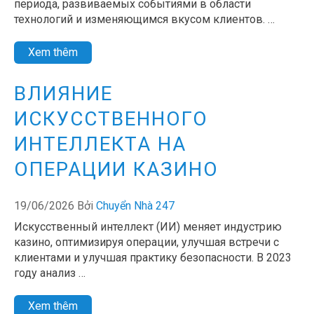
периода, развиваемых событиями в области
технологий и изменяющимся вкусом клиентов. …
Xem thêm
ВЛИЯНИЕ
ИСКУССТВЕННОГО
ИНТЕЛЛЕКТА НА
ОПЕРАЦИИ КАЗИНО
19/06/2026
Bởi
Chuyển Nhà 247
Искусственный интеллект (ИИ) меняет индустрию
казино, оптимизируя операции, улучшая встречи с
клиентами и улучшая практику безопасности. В 2023
году анализ …
Xem thêm