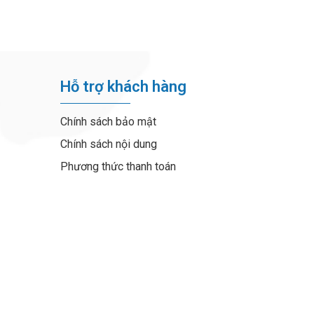
Hỗ trợ khách hàng
Chính sách bảo mật
Chính sách nội dung
Phương thức thanh toán