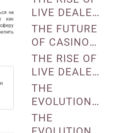
ON CASINO
LIVE DEALER
ься на
х как
OPERATIONS
GAMES IN
осферу
THE FUTURE
репить
ONLINE
OF CASINO
CASINOS
GAMING:
THE RISE OF
VIRTUAL
LIVE DEALER
REALITY
GAMES IN
ện
THE
AND
ONLINE
EVOLUTION
AUGMENTED
CASINOS
OF LIVE
THE
REALITY
DEALER
EVOLUTION