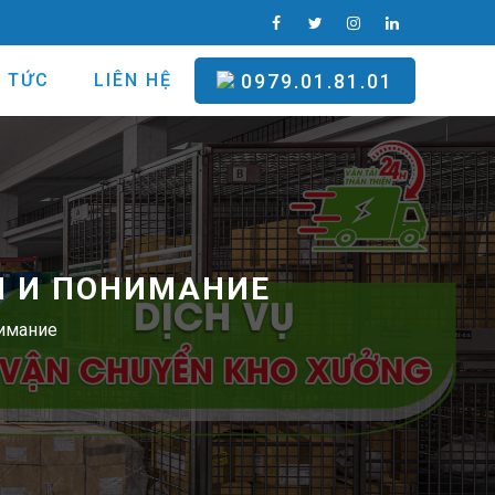
N TỨC
LIÊN HỆ
0979.01.81.01
И И ПОНИМАНИЕ
нимание