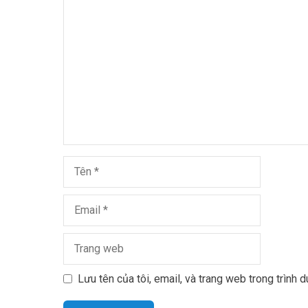
Lưu tên của tôi, email, và trang web trong trình d