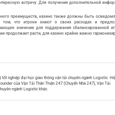
нтересную встречу. Для получения дополнительной инфо
много преимуществ, казино также должны быть осведом
 в том, что игроки знают о своих расходах и предл
шающее значение для поддержания сбалансированной и
и продолжает расти, для казино крайне важно гармонизи
ốt nghiệp đại học giao thông vận tải chuyên ngành Logistic. Hi
Founder của Vận Tải Thân Thiện 247 (Chuyển Nhà 247), Vận Tải
chuyên ngành Logistic khác.