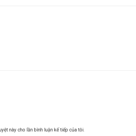
uyệt này cho lần bình luận kế tiếp của tôi.