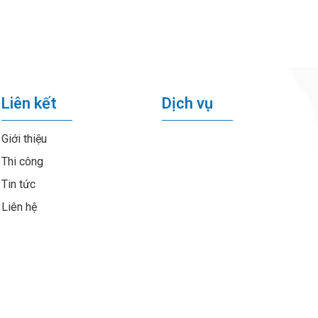
Liên kết
Dịch vụ
Giới thiệu
Thi công
Tin tức
Liên hệ