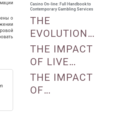
рмации
Casino On-line: Full Handbook to
Contemporary Gambling Services
THE
лены о
ожении
гровой
EVOLUTION
ровать
OF CASINO
THE IMPACT
LOYALTY
OF LIVE
PROGRAMS
DEALER
THE IMPACT
GAMES ON
ện
OF
CASINO
GAMIFICATION
EXPERIENCE
ON CASINO