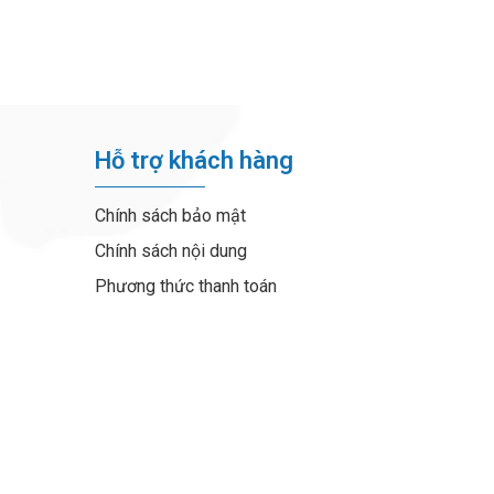
Hỗ trợ khách hàng
Chính sách bảo mật
Chính sách nội dung
Phương thức thanh toán