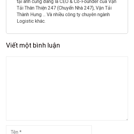
tại anh cũng đang là CEO & Co-Founder của Vận
Tải Thân Thiện 247 (Chuyển Nhà 247), Vận Tải
Thành Hưng ... Và nhiều công ty chuyên ngành
Logistic khác.
Viết một bình luận