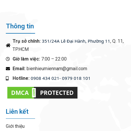
Thông tin
351/24A Lê Đại Hành, Phường 11
Trụ sở chính:
, Q. 11,
TP.HCM
Giờ làm việc:
7:00 – 22:00
Email:
bienhieumiennam@gmail.com
0908 434 021- 0979 018 101
Hotline:
‭
Liên kết
Giới thiệu