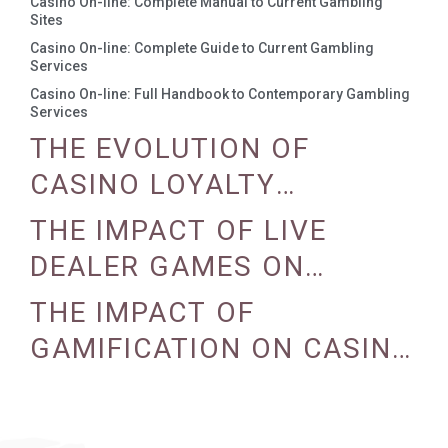
Casino On-line: Complete Manual to Current Gambling
Sites
Casino On-line: Complete Guide to Current Gambling
Services
Casino On-line: Full Handbook to Contemporary Gambling
Services
THE EVOLUTION OF
CASINO LOYALTY
PROGRAMS
THE IMPACT OF LIVE
DEALER GAMES ON
CASINO EXPERIENCE
THE IMPACT OF
GAMIFICATION ON CASINO
ENGAGEMENT