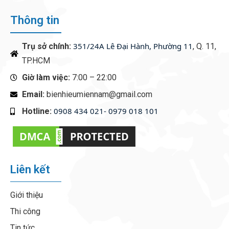
Thông tin
351/24A Lê Đại Hành, Phường 11
Trụ sở chính:
, Q. 11,
TP.HCM
Giờ làm việc:
7:00 – 22:00
Email:
bienhieumiennam@gmail.com
0908 434 021- 0979 018 101
Hotline:
‭
Liên kết
Giới thiệu
Thi công
Tin tức