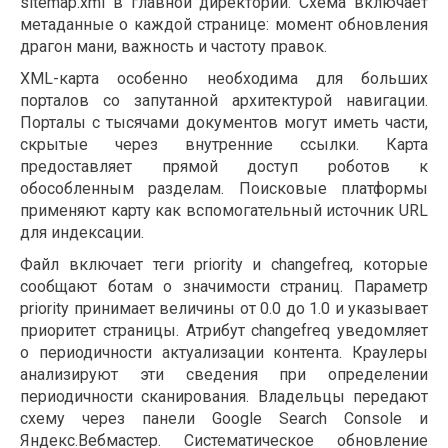
sitemap.xml в главной директории. Схема включает
метаданные о каждой странице: момент обновления
драгон мани, важность и частоту правок.
XML-карта особенно необходима для больших
порталов со запутанной архитектурой навигации.
Порталы с тысячами документов могут иметь части,
скрытые через внутренние ссылки. Карта
предоставляет прямой доступ роботов к
обособленным разделам. Поисковые платформы
применяют карту как вспомогательный источник URL
для индексации.
Файл включает теги priority и changefreq, которые
сообщают ботам о значимости страниц. Параметр
priority принимает величины от 0.0 до 1.0 и указывает
приоритет страницы. Атрибут changefreq уведомляет
о периодичности актуализации контента. Краулеры
анализируют эти сведения при определении
периодичности сканирования. Владельцы передают
схему через панели Google Search Console и
Яндекс.Вебмастер. Систематическое обновление