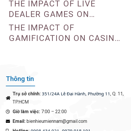
PROGRAMS
THE IMPACT OF LIVE
DEALER GAMES ON
CASINO EXPERIENCE
THE IMPACT OF
GAMIFICATION ON CASINO
ENGAGEMENT
Thông tin
351/24A Lê Đại Hành, Phường 11
Trụ sở chính:
, Q. 11,
TP.HCM
Giờ làm việc:
7:00 – 22:00
Email:
bienhieumiennam@gmail.com
0908 434 021- 0979 018 101
Hotline:
‭