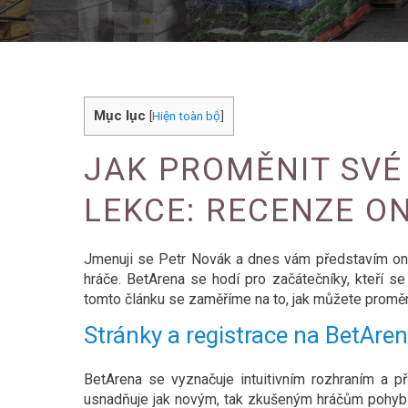
Mục lục
[
Hiện toàn bộ
]
JAK PROMĚNIT SVÉ
LEKCE: RECENZE O
Jmenuji se Petr Novák a dnes vám představím onli
hráče. BetArena se hodí pro začátečníky, kteří se 
tomto článku se zaměříme na to, jak můžete proměni
Stránky a registrace na BetAre
BetArena se vyznačuje intuitivním rozhraním a 
usnadňuje jak novým, tak zkušeným hráčům pohyb m