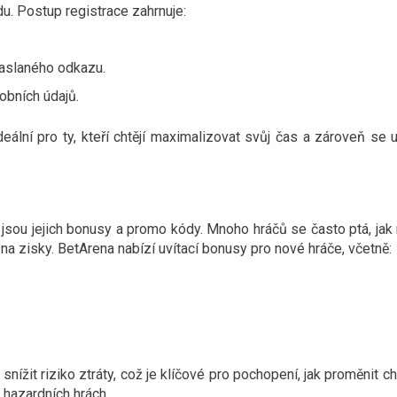
rdu. Postup registrace zahrnuje:
zaslaného odkazu.
obních údajů.
eální pro ty, kteří chtějí maximalizovat svůj čas a zároveň se uč
, jsou jejich bonusy a promo kódy. Mnoho hráčů se často ptá, ja
na zisky. BetArena nabízí uvítací bonusy pro nové hráče, včetně:
žit riziko ztráty, což je klíčové pro pochopení, jak proměnit c
 hazardních hrách.