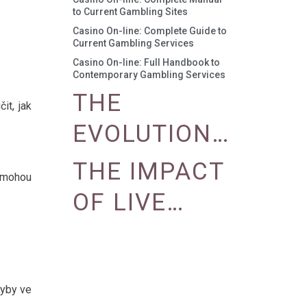
to Current Gambling Sites
Casino On-line: Complete Guide to
Current Gambling Services
Casino On-line: Full Handbook to
Contemporary Gambling Services
THE
it, jak
EVOLUTION
OF CASINO
THE IMPACT
k mohou
LOYALTY
OF LIVE
PROGRAMS
DEALER
GAMES ON
CASINO
hyby ve