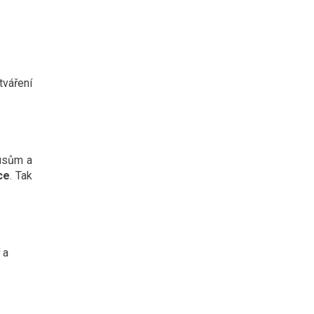
tváření
nusům a
ce
. Tak
 a