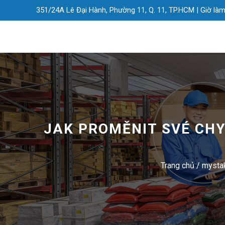
351/24A Lê Đại Hành, Phường 11, Q. 11, TP.HCM |
Giờ làm
JAK PROMĚNIT SVÉ CHY
Trang chủ
/
mysta