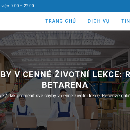
 việc:
7:00 – 22:00
TRANG CHỦ
DỊCH VỤ
TI
BY V CENNÉ ŽIVOTNÍ LEKCE: 
BETARENA
ke
/
Jak proměnit své chyby v cenné životní lekce: Recenze onli