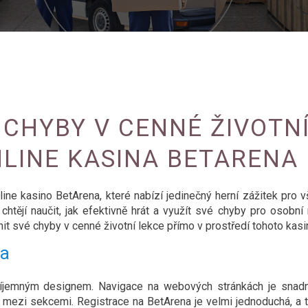
 CHYBY V CENNÉ ŽIVOTN
NLINE KASINA BETARENA
ne kasino BetArena, které nabízí jedinečný herní zážitek pro 
chtějí naučit, jak efektivně hrát a využít své chyby pro osobní 
t své chyby v cenné životní lekce přímo v prostředí tohoto kasi
na
příjemným designem. Navigace na webových stránkách je snad
ezi sekcemi. Registrace na BetArena je velmi jednoduchá, a t