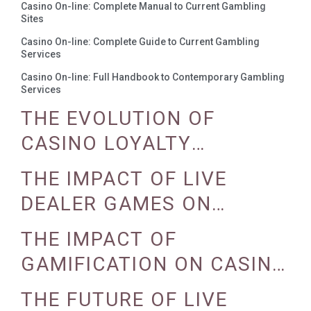
Casino On-line: Complete Manual to Current Gambling
Sites
Casino On-line: Complete Guide to Current Gambling
Services
Casino On-line: Full Handbook to Contemporary Gambling
Services
THE EVOLUTION OF
CASINO LOYALTY
PROGRAMS
THE IMPACT OF LIVE
DEALER GAMES ON
CASINO EXPERIENCE
THE IMPACT OF
GAMIFICATION ON CASINO
ENGAGEMENT
THE FUTURE OF LIVE