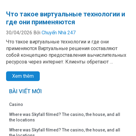
Что такое виртуальные технологии и
где они применяются
30/04/2026
Bởi
Chuyển Nhà 247
Что такое виртуальные технологии и где они
применяются Виртуальные решения составляют
собой концепцию предоставления вычислительных
ресурсов через интернет. Клиенты обретают …
Xem thêm
BÀI VIẾT MỚI
Casino
Where was Skyfall filmed? The casino, the house, and all
the locations
Where was Skyfall filmed? The casino, the house, and all
the locations