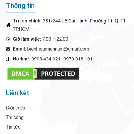
Thông tin
351/24A Lê Đại Hành, Phường 11
Trụ sở chính:
, Q. 11,
TP.HCM
Giờ làm việc:
7:00 – 22:00
Email:
bienhieumiennam@gmail.com
0908 434 021- 0979 018 101
Hotline:
‭
Liên kết
Giới thiệu
Thi công
Tin tức