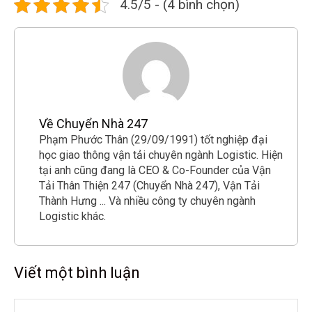
4.5/5 - (4 bình chọn)
Về Chuyển Nhà 247
Phạm Phước Thân (29/09/1991) tốt nghiệp đại
học giao thông vận tải chuyên ngành Logistic. Hiện
tại anh cũng đang là CEO & Co-Founder của Vận
Tải Thân Thiện 247 (Chuyển Nhà 247), Vận Tải
Thành Hưng ... Và nhiều công ty chuyên ngành
Logistic khác.
Viết một bình luận