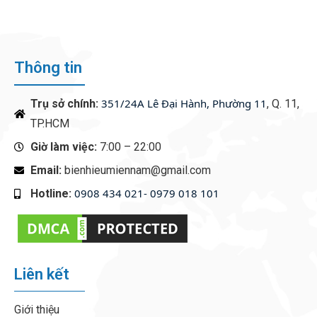
Thông tin
351/24A Lê Đại Hành, Phường 11
Trụ sở chính:
, Q. 11,
TP.HCM
Giờ làm việc:
7:00 – 22:00
Email:
bienhieumiennam@gmail.com
0908 434 021- 0979 018 101
Hotline:
‭
Liên kết
Giới thiệu