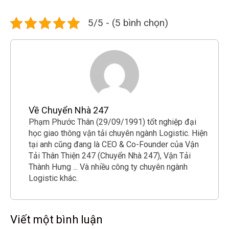
5/5 - (5 bình chọn)
Về Chuyển Nhà 247
Phạm Phước Thân (29/09/1991) tốt nghiệp đại
học giao thông vận tải chuyên ngành Logistic. Hiện
tại anh cũng đang là CEO & Co-Founder của Vận
Tải Thân Thiện 247 (Chuyển Nhà 247), Vận Tải
Thành Hưng ... Và nhiều công ty chuyên ngành
Logistic khác.
Viết một bình luận