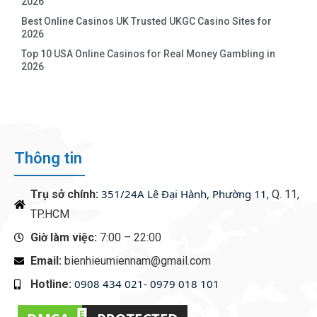
2026
Best Online Casinos UK Trusted UKGC Casino Sites for
2026
Top 10 USA Online Casinos for Real Money Gambling in
2026
Thông tin
351/24A Lê Đại Hành, Phường 11
Trụ sở chính:
, Q. 11,
TP.HCM
Giờ làm việc:
7:00 – 22:00
Email:
bienhieumiennam@gmail.com
0908 434 021- 0979 018 101
Hotline:
‭