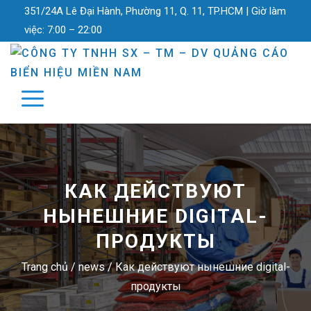
351/24A Lê Đại Hành, Phường 11, Q. 11, TP.HCM |
Giờ làm
việc:
7:00 – 22:00
КАК ДЕЙСТВУЮТ
НЫНЕШНИЕ DIGITAL-
ПРОДУКТЫ
Trang chủ
/
news
/
Как действуют нынешние digital-
продукты