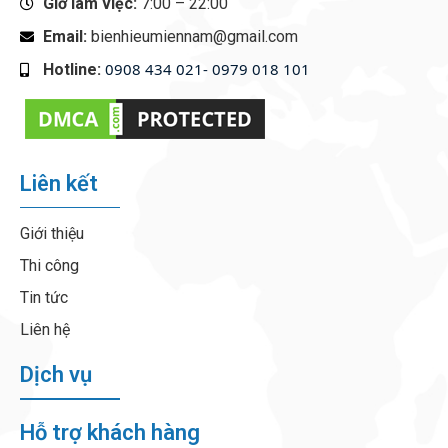
Giờ làm việc:
7:00 – 22:00
Email:
bienhieumiennam@gmail.com
0908 434 021- 0979 018 101
Hotline:
‭
Liên kết
Giới thiệu
Thi công
Tin tức
Liên hệ
Dịch vụ
Hỗ trợ khách hàng