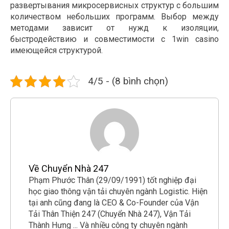
развертывания микросервисных структур с большим
количеством небольших программ. Выбор между
методами зависит от нужд к изоляции,
быстродействию и совместимости с 1win casino
имеющейся структурой.
4/5 - (8 bình chọn)
Về Chuyển Nhà 247
Phạm Phước Thân (29/09/1991) tốt nghiệp đại
học giao thông vận tải chuyên ngành Logistic. Hiện
tại anh cũng đang là CEO & Co-Founder của Vận
Tải Thân Thiện 247 (Chuyển Nhà 247), Vận Tải
Thành Hưng ... Và nhiều công ty chuyên ngành