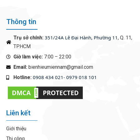
Thông tin
351/24A Lê Đại Hành, Phường 11
Trụ sở chính:
, Q. 11,
TP.HCM
Giờ làm việc:
7:00 – 22:00
Email:
bienhieumiennam@gmail.com
0908 434 021- 0979 018 101
Hotline:
‭
Liên kết
Giới thiệu
Thi công