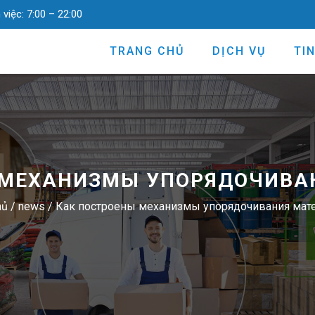
 việc:
7:00 – 22:00
TRANG CHỦ
DỊCH VỤ
TI
 МЕХАНИЗМЫ УПОРЯДОЧИВА
hủ
/
news
/
Как построены механизмы упорядочивания мат