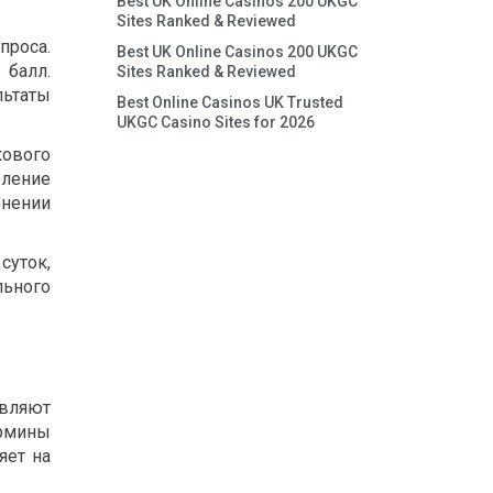
Best UK Online Casinos 200 UKGC
Sites Ranked & Reviewed
проса.
Best UK Online Casinos 200 UKGC
 балл.
Sites Ranked & Reviewed
льтаты
Best Online Casinos UK Trusted
UKGC Casino Sites for 2026
кового
ление
енении
суток,
льного
являют
ермины
яет на