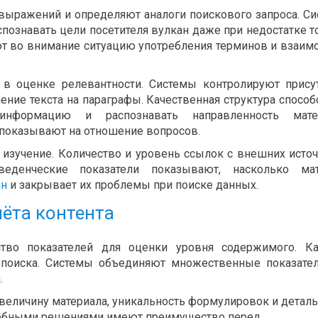
выражений и определяют аналоги поискового запроса. С
познавать цели посетителя вулкан даже при недостатке т
 во внимание ситуацию употребления терминов и взаим
в оценке релевантности. Системы контролируют прису
ение текста на параграфы. Качественная структура способ
нформацию и распознавать направленность матер
показывают на отношение вопросов.
 изучение. Количество и уровень ссылок с внешних исто
еденческие показатели показывают, насколько мат
ан
и закрывает их проблемы при поиске данных.
ёта контента
во показателей для оценки уровня содержимого. К
х поиска. Системы объединяют множественные показате
.
еличину материала, уникальность формулировок и деталь
робными решениями имеют преимущество перед