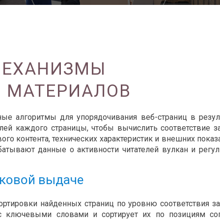
МЕХАНИЗМЫ
 МАТЕРИАЛОВ
е алгоритмы для упорядочивания веб-страниц в резул
елей каждого страницы, чтобы вычислить соответствие з
ого контента, технических характеристик и внешних показ
атывают данные о активности читателей вулкан и регу
сковой выдаче
ортировки найденных страниц по уровню соответствия за
с ключевыми словами и сортирует их по позициям со