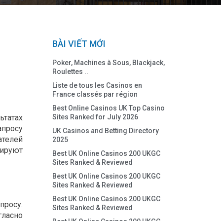
BÀI VIẾT MỚI
Poker, Machines à Sous, Blackjack,
Roulettes ..
Liste de tous les Casinos en
France classés par région
Best Online Casinos UK Top Casino
Sites Ranked for July 2026
ьтатах
апросу
UK Casinos and Betting Directory
ателей
2025
лируют
Best UK Online Casinos 200 UKGC
Sites Ranked & Reviewed
Best UK Online Casinos 200 UKGC
Sites Ranked & Reviewed
Best UK Online Casinos 200 UKGC
просу.
Sites Ranked & Reviewed
гласно