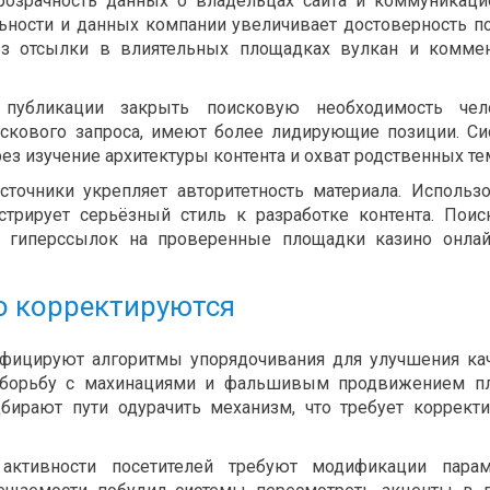
розрачность данных о владельцах сайта и коммуникац
ьности и данных компании увеличивает достоверность по
 отсылки в влиятельных площадках вулкан и коммен
 публикации закрыть поисковую необходимость чело
скового запроса, имеют более лидирующие позиции. С
з изучение архитектуры контента и охват родственных те
точники укрепляет авторитетность материала. Использ
трирует серьёзный стиль к разработке контента. Пои
х гиперссылок на проверенные площадки казино онла
о корректируются
фицируют алгоритмы упорядочивания для улучшения ка
 борьбу с махинациями и фальшивым продвижением пл
бирают пути одурачить механизм, что требует коррект
активности посетителей требуют модификации парам