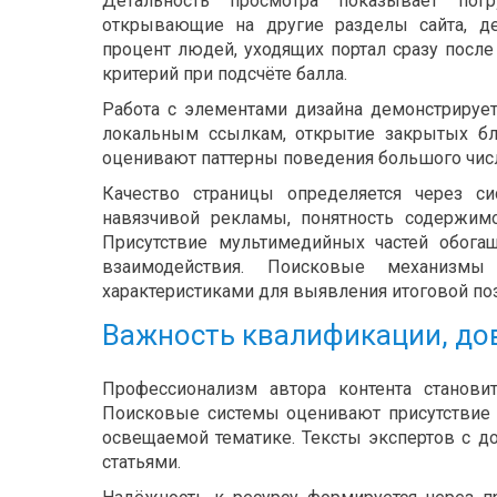
Детальность просмотра показывает погр
открывающие на другие разделы сайта, де
процент людей, уходящих портал сразу после
критерий при подсчёте балла.
Работа с элементами дизайна демонстрирует
локальным ссылкам, открытие закрытых бл
оценивают паттерны поведения большого чис
Качество страницы определяется через си
навязчивой рекламы, понятность содержимо
Присутствие мультимедийных частей обога
взаимодействия. Поисковые механизмы 
характеристиками для выявления итоговой по
Важность квалификации, до
Профессионализм автора контента станов
Поисковые системы оценивают присутствие и
освещаемой тематике. Тексты экспертов с 
статьями.