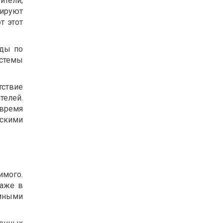
тели,
рируют
т этот
оды по
истемы
тствие
телей.
 время
скими
имого.
таже в
имными