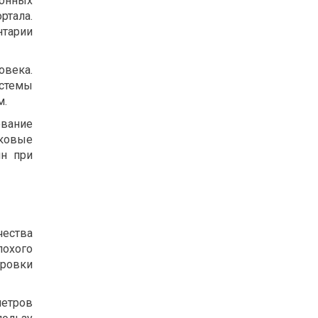
ионных
ртала.
тарии
века.
истемы
м.
ование
сковые
йн при
чества
охого
ировки
етров