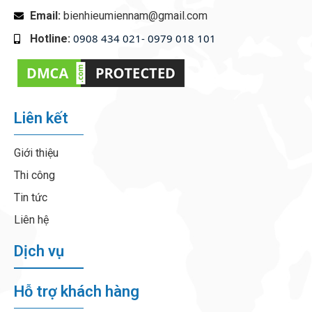
Email:
bienhieumiennam@gmail.com
0908 434 021- 0979 018 101
Hotline:
‭
Liên kết
Giới thiệu
Thi công
Tin tức
Liên hệ
Dịch vụ
Hỗ trợ khách hàng