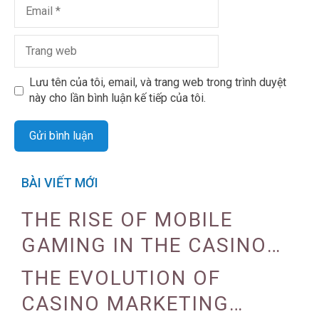
Lưu tên của tôi, email, và trang web trong trình duyệt
này cho lần bình luận kế tiếp của tôi.
BÀI VIẾT MỚI
THE RISE OF MOBILE
GAMING IN THE CASINO
INDUSTRY
THE EVOLUTION OF
CASINO MARKETING