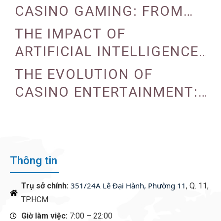
CASINO GAMING: FROM
TRADITIONAL TO DIGITAL
THE IMPACT OF
ARTIFICIAL INTELLIGENCE
ON CASINO OPERATIONS
THE EVOLUTION OF
CASINO ENTERTAINMENT:
FROM TRADITIONAL TO
DIGITAL
Thông tin
351/24A Lê Đại Hành, Phường 11
Trụ sở chính:
, Q. 11,
TP.HCM
Giờ làm việc:
7:00 – 22:00