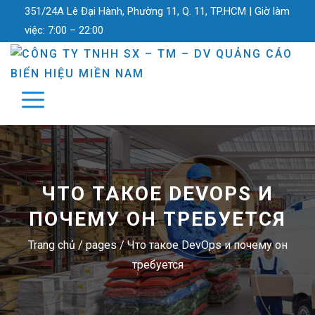
351/24A Lê Đại Hành, Phường 11, Q. 11, TP.HCM |
Giờ làm
việc:
7:00 – 22:00
ЧТО ТАКОЕ DEVOPS И
ПОЧЕМУ ОН ТРЕБУЕТСЯ
Trang chủ
/
pages
/
Что такое DevOps и почему он
требуется