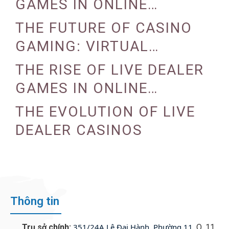
GAMES IN ONLINE
CASINOS
THE FUTURE OF CASINO
GAMING: VIRTUAL
REALITY AND AUGMENTED
THE RISE OF LIVE DEALER
REALITY
GAMES IN ONLINE
CASINOS
THE EVOLUTION OF LIVE
DEALER CASINOS
Thông tin
351/24A Lê Đại Hành, Phường 11
Trụ sở chính:
, Q. 11,