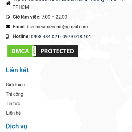
TP.HCM
Giờ làm việc:
7:00 – 22:00
Email:
bienhieumiennam@gmail.com
0908 434 021- 0979 018 101
Hotline:
‭
Liên kết
Giới thiệu
Thi công
Tin tức
Liên hệ
Dịch vụ