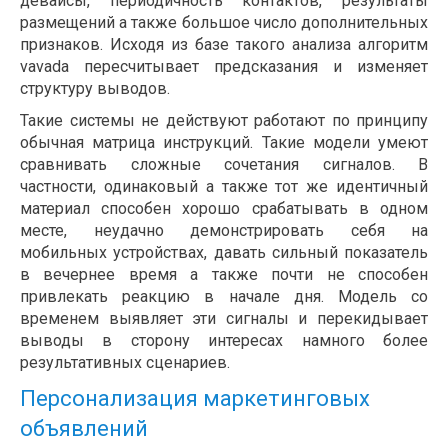
девайсы, периодичность контактов, результаты
размещений а также большое число дополнительных
признаков. Исходя из базе такого анализа алгоритм
vavada пересчитывает предсказания и изменяет
структуру выводов.
Такие системы не действуют работают по принципу
обычная матрица инструкций. Такие модели умеют
сравнивать сложные сочетания сигналов. В
частности, одинаковый а также тот же идентичный
материал способен хорошо срабатывать в одном
месте, неудачно демонстрировать себя на
мобильных устройствах, давать сильный показатель
в вечернее время а также почти не способен
привлекать реакцию в начале дня. Модель со
временем выявляет эти сигналы и перекидывает
выводы в сторону интересах намного более
результативных сценариев.
Персонализация маркетинговых
объявлений