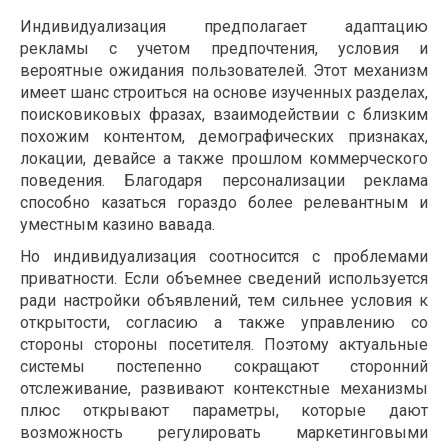
Индивидуализация предполагает адаптацию
рекламы с учетом предпочтения, условия и
вероятные ожидания пользователей. Этот механизм
имеет шанс строиться на основе изученных разделах,
поисковиковых фразах, взаимодействии с близким
похожим контентом, демографических признаках,
локации, девайсе а также прошлом коммерческого
поведения. Благодаря персонализации реклама
способно казаться гораздо более релевантным и
уместным казино вавада.
Но индивидуализация соотносится с проблемами
приватности. Если объемнее сведений используется
ради настройки объявлений, тем сильнее условия к
открытости, согласию а также управлению со
стороны стороны посетителя. Поэтому актуальные
системы постепенно сокращают сторонний
отслеживание, развивают контекстные механизмы
плюс открывают параметры, которые дают
возможность регулировать маркетинговыми