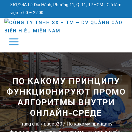
351/24A Lê Đại Hành, Phường 11, Q. 11, TP.HCM |
Giờ làm
việc:
7:00 – 22:00
ПО КАКОМУ ПРИНЦИПУ
ФУНКЦИОНИРУЮТ ПРОМО
АЛГОРИТМЫ ВНУТРИ
ОНЛАЙН-СРЕДЕ
Trang chủ
/
pages20
/
По какому принципу