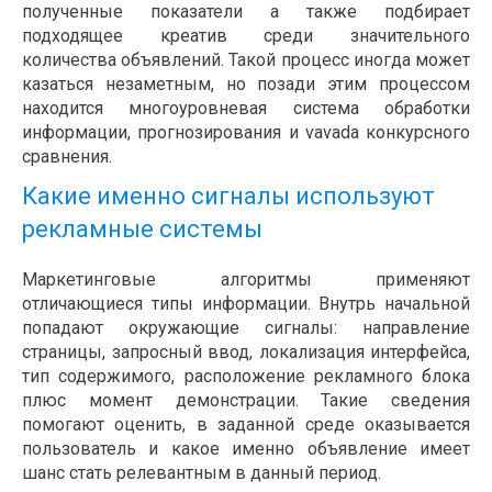
полученные показатели а также подбирает
подходящее креатив среди значительного
количества объявлений. Такой процесс иногда может
казаться незаметным, но позади этим процессом
находится многоуровневая система обработки
информации, прогнозирования и vavada конкурсного
сравнения.
Какие именно сигналы используют
рекламные системы
Маркетинговые алгоритмы применяют
отличающиеся типы информации. Внутрь начальной
попадают окружающие сигналы: направление
страницы, запросный ввод, локализация интерфейса,
тип содержимого, расположение рекламного блока
плюс момент демонстрации. Такие сведения
помогают оценить, в заданной среде оказывается
пользователь и какое именно объявление имеет
шанс стать релевантным в данный период.