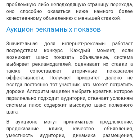
проблемную либо неподходящую страницу перехода,
оно способно оказаться ниже намного более
качественному объявлению с меньшей ставкой.
Аукцион рекламных показов
Значительная доля интернет-рекламы работает
посредством конкурс. Каждый момент, если
возникает шанс показать объявление, система
выбирает рекламодателей, оценивает их ставки а
также сопоставляет вторичные показатели
эффективности. Получает приоритет далеко не
всегда постоянно тот участник, кто может потратить
дороже. Алгоритм нацелен выбрать креатив, которое
параллельно подходит аудитории, отвечает условиям
системы плюс содержит высокую шанс полезного
шага.
В аукционе могут приниматься предложение,
предсказание клика, качество объявления,
уместность аудитории, динамика размещения,