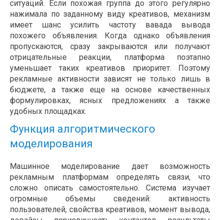
ситуаций. Если похожая группа до этого регулярно
нажимала по заданному виду креативов, механизм
имеет шанс усилить частоту вавада вывода
похожего объявления. Когда однако объявления
пропускаются, сразу закрываются или получают
отрицательные реакции, платформа поэтапно
уменьшает таких креативов приоритет. Поэтому
рекламные активности зависят не только лишь в
бюджете, а также еще на основе качественных
формулировках, ясных предложениях а также
удобных площадках.
Функция алгоритмического
моделирования
Машинное моделирование дает возможность
рекламным платформам определять связи, что
сложно описать самостоятельно. Система изучает
огромные объемы сведений: активность
пользователей, свойства креативов, момент вывода,