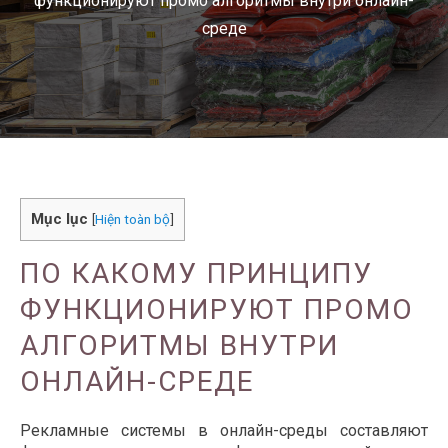
функционируют промо алгоритмы внутри онлайн-
среде
Mục lục
[
Hiện toàn bộ
]
ПО КАКОМУ ПРИНЦИПУ
ФУНКЦИОНИРУЮТ ПРОМО
АЛГОРИТМЫ ВНУТРИ
ОНЛАЙН-СРЕДЕ
Рекламные системы в онлайн-среды составляют