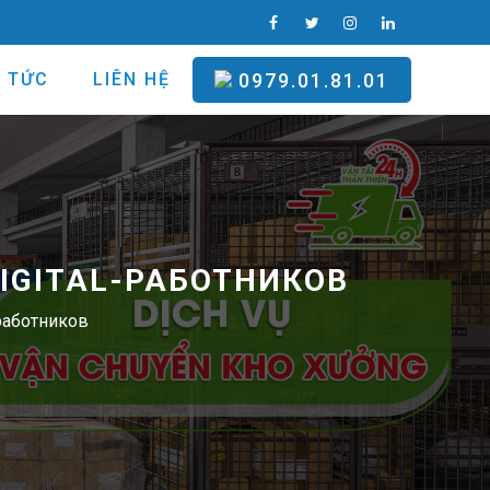
N TỨC
LIÊN HỆ
0979.01.81.01
IGITAL-РАБОТНИКОВ
-работников