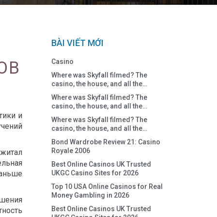
BÀI VIẾT MỚI
Casino
ОВ
Where was Skyfall filmed? The
casino, the house, and all the
locations
Where was Skyfall filmed? The
casino, the house, and all the
locations
тики и
Where was Skyfall filmed? The
учений
casino, the house, and all the
.
locations
Bond Wardrobe Review 21: Casino
Royale 2006
житал
ельная
Best Online Casinos UK Trusted
UKGC Casino Sites for 2026
раньше
Top 10 USA Online Casinos for Real
Money Gambling in 2026
ешения
Best Online Casinos UK Trusted
тность