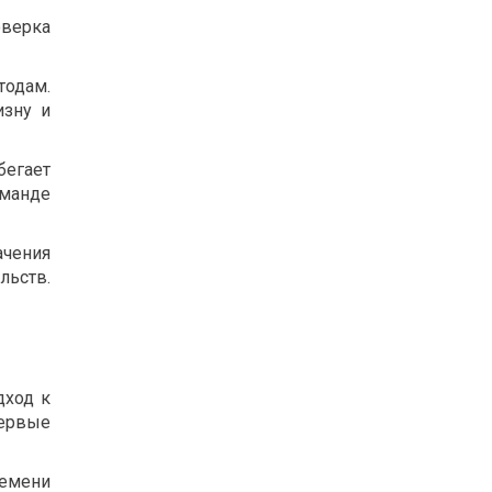
оверка
тодам.
изну и
бегает
оманде
ачения
льств.
дход к
ервые
ремени