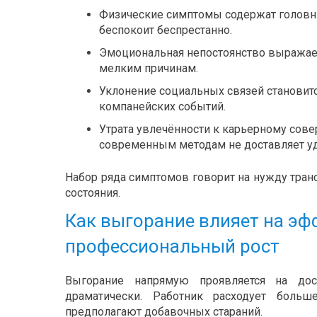
Физические симптомы содержат головн
беспокоит беспрестанно.
Эмоциональная непостоянство выражает
мелким причинам.
Уклонение социальных связей становит
компанейских событий.
Утрата увлечённости к карьерному сов
современным методам не доставляет у
Набор ряда симптомов говорит на нужду тра
состояния.
Как выгорание влияет на эф
профессиональный рост
Выгорание напрямую проявляется на дос
драматически. Работник расходует боль
предполагают добавочных стараний.