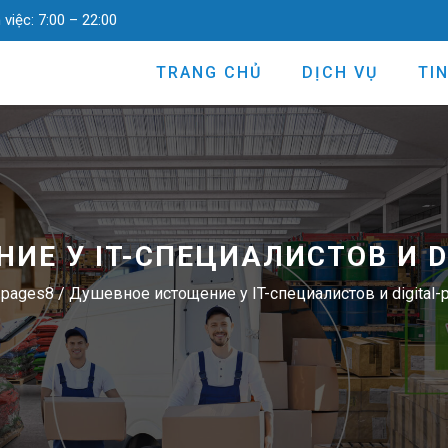
 việc:
7:00 – 22:00
TRANG CHỦ
DỊCH VỤ
TI
ИЕ У IT-СПЕЦИАЛИСТОВ И D
/
pages8
/
Душевное истощение у IT-специалистов и digital