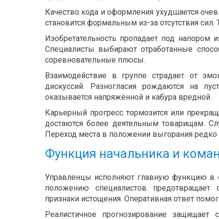
Качество кода и оформления ухудшается очев
становится формальным из-за отсутствия сил.
Изобретательность пропадает под напором 
Специалисты выбирают отработанные спосо
соревновательные плюсы.
Взаимодействие в группе страдает от эмо
дискуссий. Разногласия рождаются на пус
оказывается напряжённой и кабура вредной.
Карьерный прогресс тормозится или прекращ
достаются более деятельным товарищам. Сл
Переход места в положении выгорания редко
Функция начальника и кома
Управленцы исполняют главную функцию в ор
положению специалистов предотвращает
признаки истощения. Оперативная ответ помог
Реалистичное прогнозирование защищает с