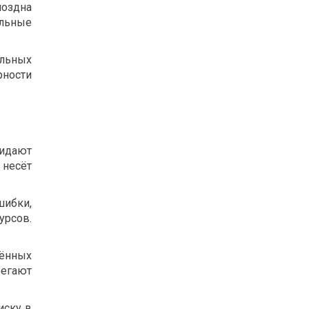
поздна
альные
альных
рности
жидают
 несёт
шибки,
урсов.
шённых
регают
иску в