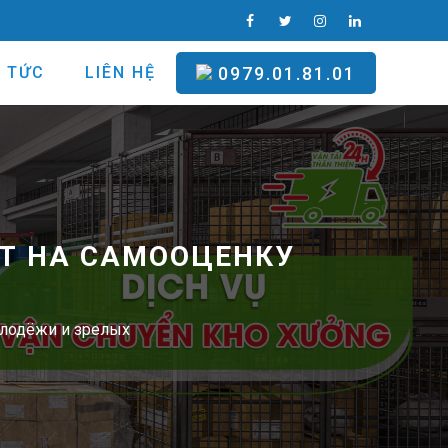
N TỨC
LIÊN HỆ
0979.01.81.01
Т НА САМООЦЕНКУ
лодёжи и зрелых