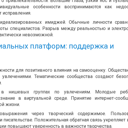
о привлекательности. Большие глаза, узкий нос и пухлы
ивидуальные особенности воспринимаются как недост
 исправления.
идеализированных имиджей. Обычные личности сравн
боты специалистов. Разрыв между реальностью и элект
актически невозможной.
иальных платформ: поддержка и
ности для позитивного влияния на самооценку. Общест
увлечениями. Тематические сообщества создают безо
.
 в нишевых группах по увлечениям. Молодые реб
знание в виртуальной среде. Принятие интернет-сооб
ой жизни.
овыражения через творческий содержимое. Пользов
 писательстве. Положительная обратная связь укрепляет 
ции повышают уверенность в важности творчества.