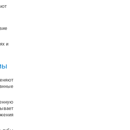
ают
вие
ях и
мы
меняют
ванные
венную
ывает
ижения