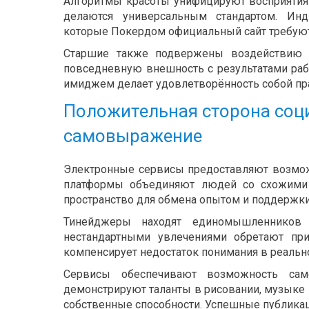
Алгоритмы красоты унифицируют восприятия 
делаются универсальным стандартом. Инд
которые Покердом официальный сайт требуют
Старшие также подвержены воздействию 
повседневную внешность с результатами ра
имиджем делает удовлетворённость собой пр
Положительная сторона соц
самовыражение
Электронные сервисы предоставляют возмож
платформы объединяют людей со схожими 
пространство для обмена опытом и поддержки
Тинейджеры находят единомышленников
нестандартными увлечениями обретают при
компенсирует недостаток понимания в реальн
Сервисы обеспечивают возможность сам
демонстрируют таланты в рисовании, музыке и
собственные способности. Успешные публика