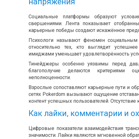
напряжения
Социальные платформы образуют услови
свершениями. Лента показывает отобранные
карьерные победы создают искажённое предс
Психологи называют феномен социальным 
относительно тех, кто выглядит успешне
имиджами уменьшает удовлетворённость усп
Тинейджеры особенно уязвимы перед давл
благополучие делаются критериями оц
неполноценности.
Взрослые сопоставляют карьерные пути и об
сетях Pokerdom вызывают ощущение отставан
контент успешных пользователей. Отсутствие 
Как лайки, комментарии и о
Цифровые показатели взаимодействия тран
значимости. Лайки являются мгновенной обр