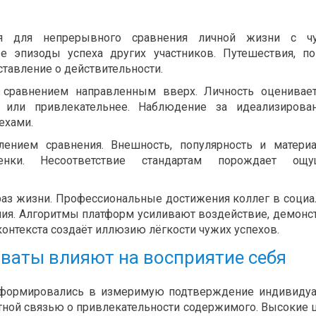
я для непрерывного сравнения личной жизни с ч
 эпизоды успеха других участников. Путешествия, по
тавление о действительности.
сравнением направленным вверх. Личность оценивает
е или привлекательнее. Наблюдение за идеализирова
ехами.
ением сравнения. Внешность, популярность и матери
енки. Несоответствие стандартам порождает ощу
раз жизни. Профессиональные достижения коллег в соци
ия. Алгоритмы платформ усиливают воздействие, демонс
контекста создаёт иллюзию лёгкости чужих успехов.
хваты влияют на восприятие себя
сформировались в измеримую подтверждение индивиду
атной связью о привлекательности содержимого. Высокие