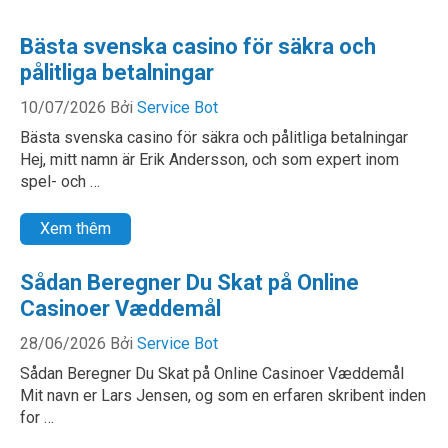
Bästa svenska casino för säkra och
pålitliga betalningar
10/07/2026
Bởi
Service Bot
Bästa svenska casino för säkra och pålitliga betalningar
Hej, mitt namn är Erik Andersson, och som expert inom
spel- och …
Xem thêm
Sådan Beregner Du Skat på Online
Casinoer Væddemål
28/06/2026
Bởi
Service Bot
Sådan Beregner Du Skat på Online Casinoer Væddemål
Mit navn er Lars Jensen, og som en erfaren skribent inden
for …