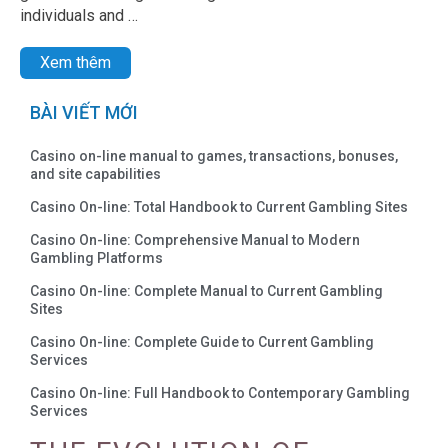
individuals and …
Xem thêm
BÀI VIẾT MỚI
Casino on-line manual to games, transactions, bonuses,
and site capabilities
Casino On-line: Total Handbook to Current Gambling Sites
Casino On-line: Comprehensive Manual to Modern
Gambling Platforms
Casino On-line: Complete Manual to Current Gambling
Sites
Casino On-line: Complete Guide to Current Gambling
Services
Casino On-line: Full Handbook to Contemporary Gambling
Services