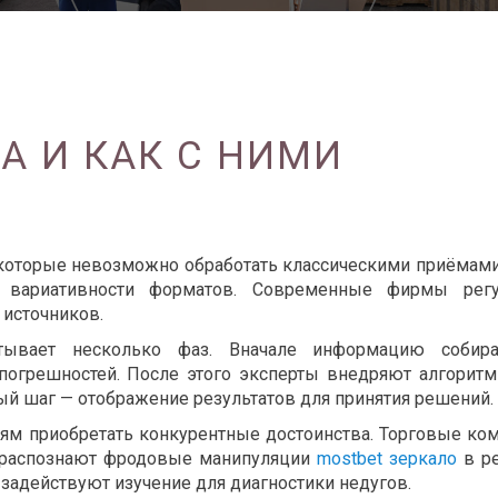
TA И КАК С НИМИ
 которые невозможно обработать классическими приёмами
 вариативности форматов. Современные фирмы регу
источников.
ывает несколько фаз. Вначале информацию собир
погрешностей. После этого эксперты внедряют алгорит
й шаг — отображение результатов для принятия решений.
иям приобретать конкурентные достоинства. Торговые ко
е распознают фродовые манипуляции
mostbet зеркало
в р
задействуют изучение для диагностики недугов.