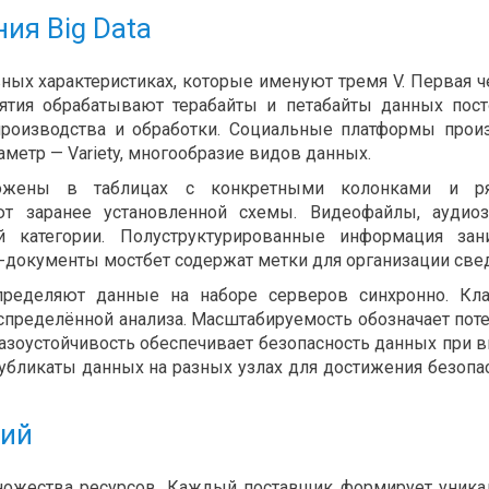
ия Big Data
ных характеристиках, которые именуют тремя V. Первая ч
ятия обрабатывают терабайты и петабайты данных пост
а производства и обработки. Социальные платформы прои
метр — Variety, многообразие видов данных.
ложены в таблицах с конкретными колонками и ря
т заранее установленной схемы. Видеофайлы, аудиоз
 категории. Полуструктурированные информация зан
-документы мостбет содержат метки для организации све
пределяют данные на наборе серверов синхронно. Кл
спределённой анализа. Масштабируемость обозначает пот
казоустойчивость обеспечивает безопасность данных при 
убликаты данных на разных узлах для достижения безопа
ний
ожества ресурсов. Каждый поставщик формирует уник