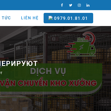
N TỨC
LIÊN HỆ
0979.01.81.01
ОПЕРИРУЮТ
ют