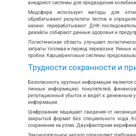
внедряют системы для предвидения колебани
Медсфера использует методы для оптим
обрабатывают результаты тестов и определ
казино переработывают ДНК-последователь
девайсы собирают данные здоровья и предуп
Логистическая область улучшает логистичес
затраты топлива и период перевозки. Умные
пробки. Каршеринговые системы предсказыва
Трудности сохранности и пр
Безопасность крупных информации является 
личные информацию покупателей, финансов
репутационный убыток и ведёт к денежным у
информации.
Шифрование защищает сведения от несанкци
закрытый формат без специального кода. К
сохранении на узлах. Двухфакторная верифик
Законодательное надзор определяет требован