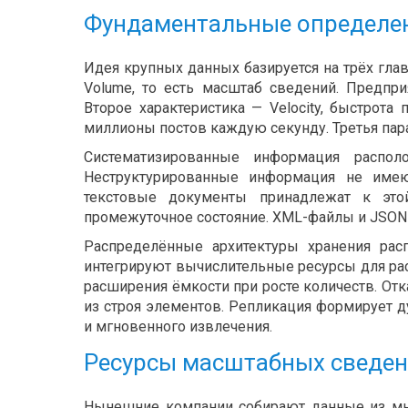
Фундаментальные определен
Идея крупных данных базируется на трёх глав
Volume, то есть масштаб сведений. Предпри
Второе характеристика — Velocity, быстрот
миллионы постов каждую секунду. Третья пара
Систематизированные информация распо
Неструктурированные информация не имею
текстовые документы принадлежат к этой
промежуточное состояние. XML-файлы и JSON
Распределённые архитектуры хранения рас
интегрируют вычислительные ресурсы для ра
расширения ёмкости при росте количеств. От
из строя элементов. Репликация формирует д
и мгновенного извлечения.
Ресурсы масштабных сведе
Нынешние компании собирают данные из мн