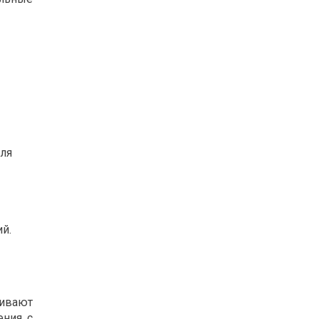
для
й.
ивают
ения с