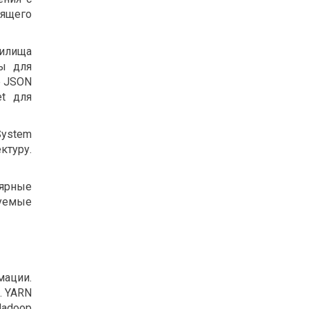
оящего
нилища
ы для
е JSON
t для
System
ктуру.
лярные
зуемые
мации.
. YARN
adoop