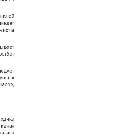
тивной
чивает
ммисты
тывает
остбет
ледует
рупных
налов,
тодика
тивная
литика