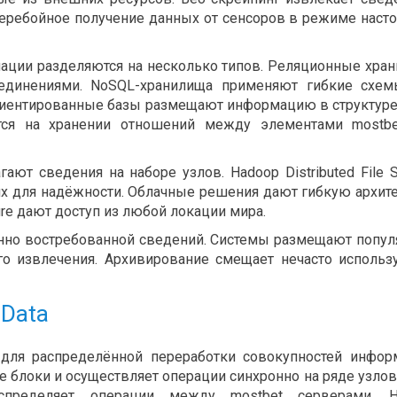
сперебойное получение данных от сенсоров в режиме наст
ции разделяются на несколько типов. Реляционные хра
единениями. NoSQL-хранилища применяют гибкие схем
риентированные базы размещают информацию в структур
ся на хранении отношений между элементами mostbe
ют сведения на наборе узлов. Hadoop Distributed File 
х для надёжности. Облачные решения дают гибкую архите
zure дают доступ из любой локации мира.
нно востребованной сведений. Системы размещают попу
го извлечения. Архивирование смещает нечасто исполь
 Data
 для распределённой переработки совокупностей инфор
 блоки и осуществляет операции синхронно на ряде узлов
аспределяет операции между mostbet серверами. H