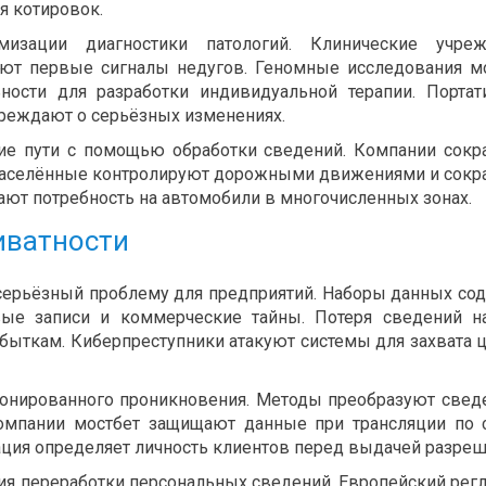
я котировок.
изации диагностики патологий. Клинические учреж
яют первые сигналы недугов. Геномные исследования м
ности для разработки индивидуальной терапии. Порта
реждают о серьёзных изменениях.
кие пути с помощью обработки сведений. Компании сок
 населённые контролируют дорожными движениями и сок
ют потребность на автомобили в многочисленных зонах.
иватности
серьёзный проблему для предприятий. Наборы данных со
ые записи и коммерческие тайны. Потеря сведений н
быткам. Киберпреступники атакуют системы для захвата 
онированного проникновения. Методы преобразуют свед
омпании мостбет защищают данные при трансляции по 
ация определяет личность клиентов перед выдачей разреш
ия переработки персональных сведений. Европейский рег