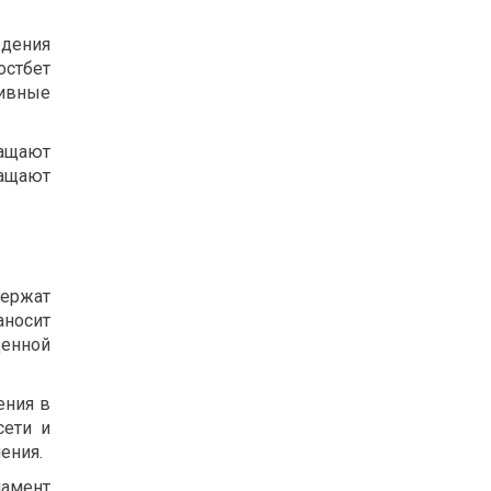
дения
остбет
тивные
ращают
ращают
держат
аносит
ценной
ения в
сети и
ения.
ламент