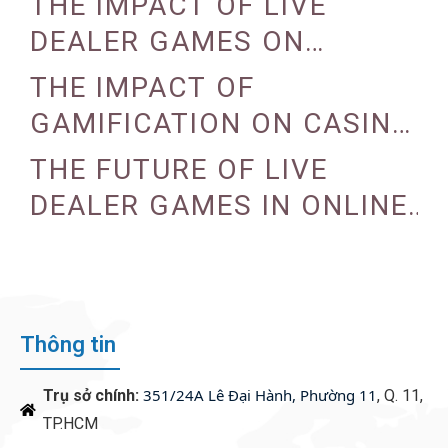
THE IMPACT OF LIVE
DEALER GAMES ON
CASINO EXPERIENCE
THE IMPACT OF
GAMIFICATION ON CASINO
ENGAGEMENT
THE FUTURE OF LIVE
DEALER GAMES IN ONLINE
CASINOS
Thông tin
351/24A Lê Đại Hành, Phường 11
Trụ sở chính:
, Q. 11,
TP.HCM