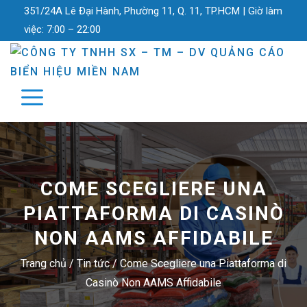
351/24A Lê Đại Hành, Phường 11, Q. 11, TP.HCM |
Giờ làm
việc:
7:00 – 22:00
COME SCEGLIERE UNA
PIATTAFORMA DI CASINÒ
NON AAMS AFFIDABILE
Trang chủ
/
Tin tức
/
Come Scegliere una Piattaforma di
Casinò Non AAMS Affidabile