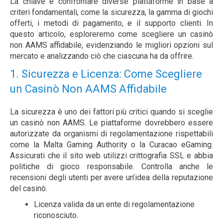
La chiave è confrontare diverse piattaforme in base a
criteri fondamentali, come la sicurezza, la gamma di giochi
offerti, i metodi di pagamento, e il supporto clienti. In
questo articolo, esploreremo come scegliere un casinò
non AAMS affidabile, evidenziando le migliori opzioni sul
mercato e analizzando ciò che ciascuna ha da offrire.
1. Sicurezza e Licenza: Come Scegliere
un Casinò Non AAMS Affidabile
La sicurezza è uno dei fattori più critici quando si sceglie
un casinò non AAMS. Le piattaforme dovrebbero essere
autorizzate da organismi di regolamentazione rispettabili
come la Malta Gaming Authority o la Curacao eGaming.
Assicurati che il sito web utilizzi crittografia SSL e abbia
politiche di gioco responsabile. Controlla anche le
recensioni degli utenti per avere un’idea della reputazione
del casinò.
Licenza valida da un ente di regolamentazione
riconosciuto.