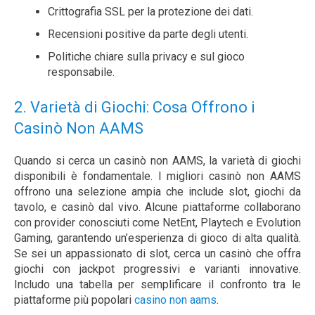
Crittografia SSL per la protezione dei dati.
Recensioni positive da parte degli utenti.
Politiche chiare sulla privacy e sul gioco
responsabile.
2. Varietà di Giochi: Cosa Offrono i
Casinò Non AAMS
Quando si cerca un casinò non AAMS, la varietà di giochi
disponibili è fondamentale. I migliori casinò non AAMS
offrono una selezione ampia che include slot, giochi da
tavolo, e casinò dal vivo. Alcune piattaforme collaborano
con provider conosciuti come NetEnt, Playtech e Evolution
Gaming, garantendo un’esperienza di gioco di alta qualità.
Se sei un appassionato di slot, cerca un casinò che offra
giochi con jackpot progressivi e varianti innovative.
Includo una tabella per semplificare il confronto tra le
piattaforme più popolari
casino non aams
.