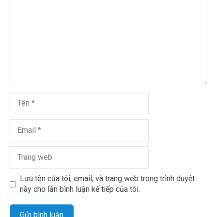
Lưu tên của tôi, email, và trang web trong trình duyệt
này cho lần bình luận kế tiếp của tôi.