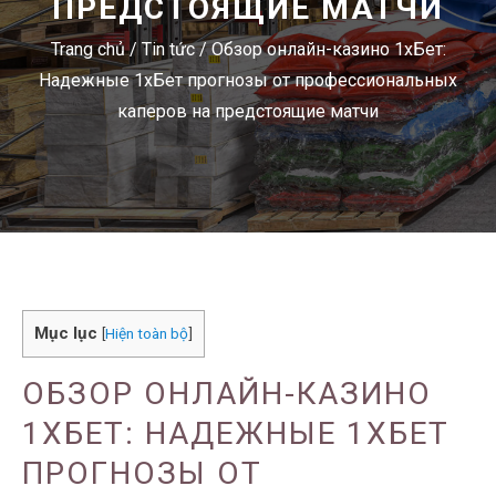
ПРЕДСТОЯЩИЕ МАТЧИ
Trang chủ
/
Tin tức
/
Обзор онлайн-казино 1хБет:
Надежные 1хБет прогнозы от профессиональных
каперов на предстоящие матчи
Mục lục
[
Hiện toàn bộ
]
ОБЗОР ОНЛАЙН-КАЗИНО
1ХБЕТ: НАДЕЖНЫЕ 1ХБЕТ
ПРОГНОЗЫ ОТ