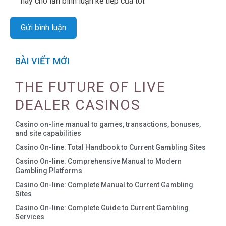
này cho lần bình luận kế tiếp của tôi.
BÀI VIẾT MỚI
THE FUTURE OF LIVE
DEALER CASINOS
Casino on-line manual to games, transactions, bonuses,
and site capabilities
Casino On-line: Total Handbook to Current Gambling Sites
Casino On-line: Comprehensive Manual to Modern
Gambling Platforms
Casino On-line: Complete Manual to Current Gambling
Sites
Casino On-line: Complete Guide to Current Gambling
Services