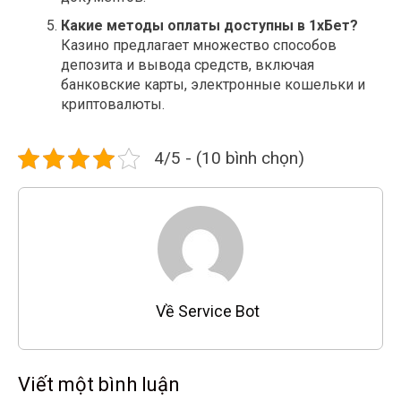
Какие методы оплаты доступны в 1хБет?
Казино предлагает множество способов
депозита и вывода средств, включая
банковские карты, электронные кошельки и
криптовалюты.
4/5 - (10 bình chọn)
Về Service Bot
Viết một bình luận