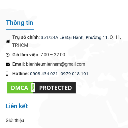
Thông tin
351/24A Lê Đại Hành, Phường 11
Trụ sở chính:
, Q. 11,
TP.HCM
Giờ làm việc:
7:00 – 22:00
Email:
bienhieumiennam@gmail.com
0908 434 021- 0979 018 101
Hotline:
‭
Liên kết
Giới thiệu