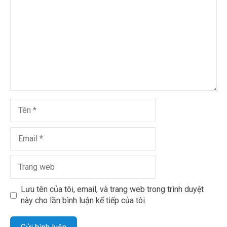
Lưu tên của tôi, email, và trang web trong trình duyệt
này cho lần bình luận kế tiếp của tôi.