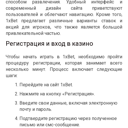
способом развлечения. Удобный интерфейс и
современный дизайн сайта приветствуют
пользователей и облегчают навигацию. Кроме того,
1xBet предлагает различные варианты ставок и
акций для игроков, что также является большой
привлекательной частью.
Регистрация и вход в казино
Чтобы начать играть в 1xBet, необходимо пройти
процедуру регистрации, которая занимает всего
несколько минут. Процесс включает следующие
шаги:
Перейдите на сайт 1xBet.
Нажмите на кнопку «Регистрация».
Введите свои данные, включая электронную
почту и пароль.
Подтвердите регистрацию через полученное
письмо или смс-сообщение.