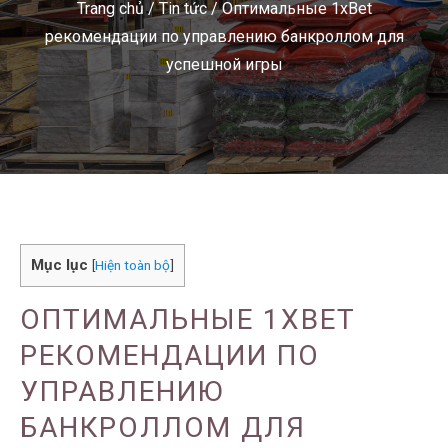
Trang chủ
/
Tin tức
/
Оптимальные 1xBet
рекомендации по управлению банкроллом для
успешной игры
Mục lục
[
Hiện toàn bộ
]
ОПТИМАЛЬНЫЕ 1XBET
РЕКОМЕНДАЦИИ ПО
УПРАВЛЕНИЮ
БАНКРОЛЛОМ ДЛЯ