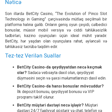
Nəticə
Son illərdə BetCity Casino, “The Evolution of Pinco Slot
Technology in Gaming” çərçivəsində mütləq seçilməli bir
platforma halına gəlib. Onların geniş oyun çeşidi, cəlbedici
bonuslar, müasir mobil versiya və ciddi təhlükəsizlik
tədbirləri, kazino oyunçuları üçün ideal mühit yaradır.
BetCity, hər yaşdan olan oyunçulara rahat, əyləncəli və
təhlükəsiz təcrübə təqdim edir.
Tez-tez Verilən Suallar
BetCity Casino-da qeydiyyatdan necə keçmək
olar?
Sadəcə vebsayta daxil olun, qeydiyyat
düyməsini seçin və şəxsi məlumatlarınızı daxil edin.
BetCity Casino-da hansı bonuslar mövcuddur?
İlk depozit bonusu, qeydiyyat bonusu və VIP
proqramı təklif olunur.
BetCity müştəri dəstəyi necə işləyir?
Müştəri
dəstəyi 24/7 fəaliyyət göstərir və chat, telefon və