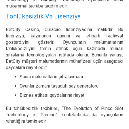
mükəmməl təcrübə təqdim edir.
Təhlükəsizlik Və Lisenziya
BetCity Casino, Curacao lisenziyasına malikdir. Bu
lisenziya, kazinonun qanuni və etibarlı fəaliyyət
göstərdiyini göstərir. Oyunçuların məlumatlarının
təhlükəsizliyini təmin etmək üçün kazinoda müasir
şifrələmə texnologiyaları istifadə olunur. Bununla yanaşı,
BetCity müştəri məlumatlarının mühafizəsi üçün aşağıdakı
qaydalara riayət edir:
Şəxsi məlumatların şifrələnməsi
Oyunlar zamanı təsadüfi say generatoru
Biznes etikası qaydalarına riayət
Bu təhlükəsizlik tədbirləri, “The Evolution of Pinco Slot
Technology in Gaming” kontekstində də oyunçuların
rahatlığını təmin edir.