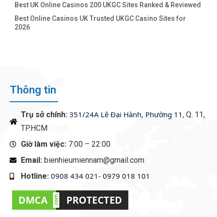
Best UK Online Casinos 200 UKGC Sites Ranked & Reviewed
Best Online Casinos UK Trusted UKGC Casino Sites for
2026
Thông tin
351/24A Lê Đại Hành, Phường 11
Trụ sở chính:
, Q. 11,
TP.HCM
Giờ làm việc:
7:00 – 22:00
Email:
bienhieumiennam@gmail.com
0908 434 021- 0979 018 101
Hotline:
‭