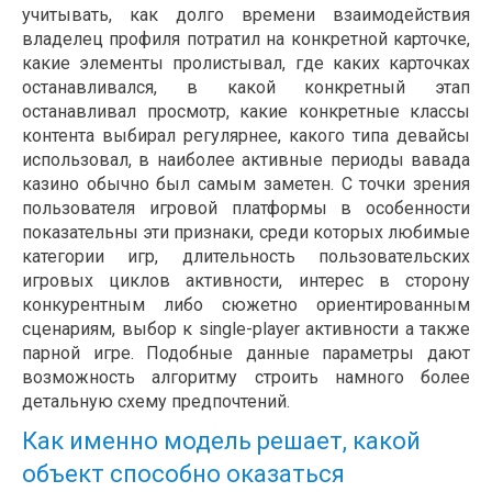
учитывать, как долго времени взаимодействия
владелец профиля потратил на конкретной карточке,
какие элементы пролистывал, где каких карточках
останавливался, в какой конкретный этап
останавливал просмотр, какие конкретные классы
контента выбирал регулярнее, какого типа девайсы
использовал, в наиболее активные периоды вавада
казино обычно был самым заметен. С точки зрения
пользователя игровой платформы в особенности
показательны эти признаки, среди которых любимые
категории игр, длительность пользовательских
игровых циклов активности, интерес в сторону
конкурентным либо сюжетно ориентированным
сценариям, выбор к single-player активности а также
парной игре. Подобные данные параметры дают
возможность алгоритму строить намного более
детальную схему предпочтений.
Как именно модель решает, какой
объект способно оказаться