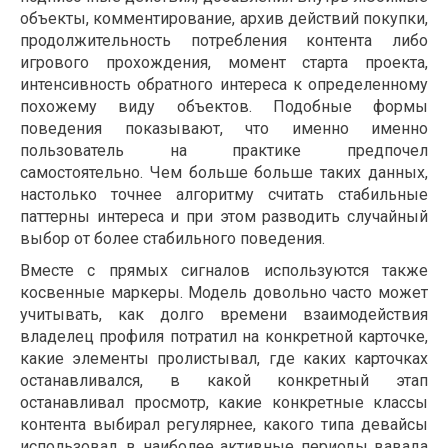
объекты, комментирование, архив действий покупки,
продолжительность потребления контента либо
игрового прохождения, момент старта проекта,
интенсивность обратного интереса к определенному
похожему виду объектов. Подобные формы
поведения показывают, что именно именно
пользователь на практике предпочел
самостоятельно. Чем больше больше таких данных,
настолько точнее алгоритму считать стабильные
паттерны интереса и при этом разводить случайный
выбор от более стабильного поведения.
Вместе с прямых сигналов используются также
косвенные маркеры. Модель довольно часто может
учитывать, как долго времени взаимодействия
владелец профиля потратил на конкретной карточке,
какие элементы пролистывал, где каких карточках
останавливался, в какой конкретный этап
останавливал просмотр, какие конкретные классы
контента выбирал регулярнее, какого типа девайсы
использовал, в наиболее активные периоды вавада