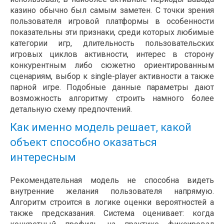
казино обычно был самым заметен. С точки зрения
пользователя игровой платформы в особенности
показательны эти признаки, среди которых любимые
категории игр, длительность пользовательских
игровых циклов активности, интерес в сторону
конкурентным либо сюжетно ориентированным
сценариям, выбор к single-player активности а также
парной игре. Подобные данные параметры дают
возможность алгоритму строить намного более
детальную схему предпочтений.
Как именно модель решает, какой
объект способно оказаться
интересным
Рекомендательная модель не способна видеть
внутренние желания пользователя напрямую.
Алгоритм строится в логике оценки вероятностей а
также предсказания. Система оценивает: когда