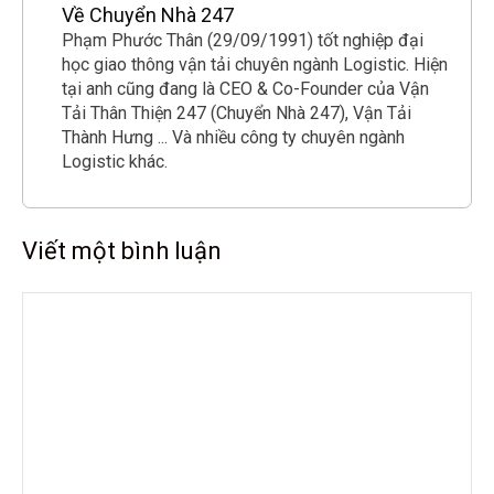
Về Chuyển Nhà 247
Phạm Phước Thân (29/09/1991) tốt nghiệp đại
học giao thông vận tải chuyên ngành Logistic. Hiện
tại anh cũng đang là CEO & Co-Founder của Vận
Tải Thân Thiện 247 (Chuyển Nhà 247), Vận Tải
Thành Hưng ... Và nhiều công ty chuyên ngành
Logistic khác.
Viết một bình luận