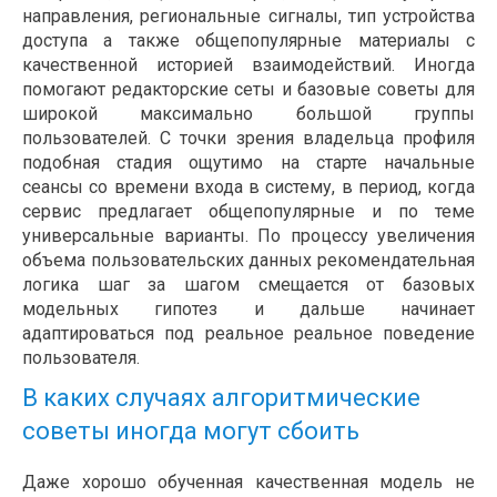
направления, региональные сигналы, тип устройства
доступа а также общепопулярные материалы с
качественной историей взаимодействий. Иногда
помогают редакторские сеты и базовые советы для
широкой максимально большой группы
пользователей. С точки зрения владельца профиля
подобная стадия ощутимо на старте начальные
сеансы со времени входа в систему, в период, когда
сервис предлагает общепопулярные и по теме
универсальные варианты. По процессу увеличения
объема пользовательских данных рекомендательная
логика шаг за шагом смещается от базовых
модельных гипотез и дальше начинает
адаптироваться под реальное реальное поведение
пользователя.
В каких случаях алгоритмические
советы иногда могут сбоить
Даже хорошо обученная качественная модель не