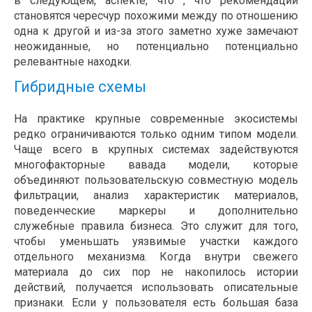
в следующем, аспекте, что , что рекомендации
становятся чересчур похожими между по отношению
одна к другой и из-за этого заметно хуже замечают
неожиданные, но потенциально потенциально
релевантные находки.
Гибридные схемы
На практике крупные современные экосистемы
редко ограничиваются только одним типом модели.
Чаще всего в крупных системах задействуются
многофакторные вавада модели, которые
объединяют пользовательскую совместную модель
фильтрации, анализ характеристик материалов,
поведенческие маркеры и дополнительно
служебные правила бизнеса. Это служит для того,
чтобы уменьшать уязвимые участки каждого
отдельного механизма. Когда внутри свежего
материала до сих пор не накопилось истории
действий, получается использовать описательные
признаки. Если у пользователя есть большая база