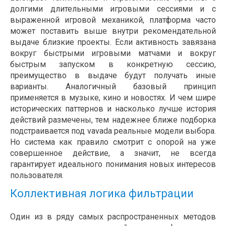
долгими длительными игровыми сессиями и с
выраженной игровой механикой, платформа часто
может поставить выше внутри рекомендательной
выдаче близкие проекты. Если активность завязана
вокруг быстрыми игровыми матчами и вокруг
быстрым запуском в конкретную сессию,
преимущество в выдаче будут получать иные
варианты. Аналогичный базовый принцип
применяется в музыке, кино и новостях. И чем шире
исторических паттернов и насколько лучше история
действий размечены, тем надежнее ближе подборка
подстраивается под vavada реальные модели выбора.
Но система как правило смотрит с опорой на уже
совершенное действие, а значит, не всегда
гарантирует идеального понимания новых интересов
пользователя.
Коллективная логика фильтрации
Один из в ряду самых распространенных методов