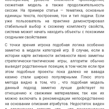
сюжетная модель а также продолжительность
сессии. На примере статьи — тематика, основные
единицы текста, построение, тон и тип подачи. Если
уже пользователь на практике демонстрировал
стабильный выбор к схожему комплекту свойств,
система может начать находить объекты с похожими
сходными свойствами.
С точки зрения игрока подобная логика особенно
заметно в модели категорий игр. В случае, если в
истории карте активности активности явно заметны
стратегически-тактические игры, алгоритм обычно
выведет родственные позиции, в том числе если при
этом подобные проекты пока далеко не вавада
казино стали широко популярными. Плюс этого
метода видно в том, что , что подобная модель
данный подход заметно лучше действует по
отношению к свежими материалами, так как их
можно включать в рекомендации непосредственно
на основании описания атрибутов. Недостаток виден