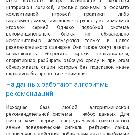
игры похожего жанра, активности с заметной
интересной логикой, игровые режимы в формате
коллективной игровой практики либо
видеоматериалы, связанные с ранее уже знакомой
игровой серией. Однако подобной системе
рекомендательные блоки не обязательно
исключительно используются только в целях
развлекательного сценария. Они также могут давать
возможность сберегать время пользователя,
оперативнее разбирать рабочую среду и при этом
обнаруживать опции, которые без подсказок иначе
оказались бы просто вне внимания.
На данных работают алгоритмы
рекомендаций
Исходная база любой алгоритмической
рекомендательной системы — набор данных. Для
начала самую первую очередь vavada считываются
явные поведенческие сигналы: рейтинги, лайки,
подписочные действия, добавления внутрь любимые