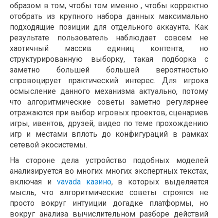
образом в том, чтобы том именно , чтобы корректно
отобрать из крупного набора данных максимально
подходящие позиции для отдельного аккаунта. Как
результате пользователь наблюдает совсем не
хаотичный массив единиц контента, но
структурированную выборку, такая подборка с
заметно большей большей вероятностью
спровоцирует практический интерес. Для игрока
осмысление данного механизма актуально, потому
что алгоритмические советы заметно регулярнее
отражаются при выбор игровых проектов, сценариев
игры, ивентов, друзей, видео по теме прохождению
игр и местами вплоть до конфигураций в рамках
сетевой экосистемы.
На стороне дела устройство подобных моделей
анализируется во многих многих экспертных текстах,
включая и
vavada казино
, в которых выделяется
мысль, что алгоритмические советы строятся не
просто вокруг интуиции догадке платформы, но
вокруг анализа вычислительном разборе действий