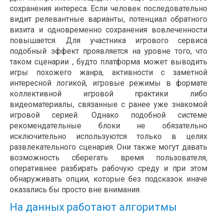
сохранения интереса. Если человек последовательно
видит релевантные варианты, потенциал обратного
визита и одновременно сохранения вовлеченности
повышается. Для участника игрового сервиса
подобный эффект проявляется на уровне того, что
таком сценарии , будто платформа может выводить
игры похожего жанра, активности с заметной
интересной логикой, игровые режимы в формате
коллективной игровой практики либо
видеоматериалы, связанные с ранее уже знакомой
игровой серией. Однако подобной системе
рекомендательные блоки не обязательно
исключительно используются только в целях
развлекательного сценария. Они также могут давать
возможность сберегать время пользователя,
оперативнее разбирать рабочую среду и при этом
обнаруживать опции, которые без подсказок иначе
оказались бы просто вне внимания.
На данных работают алгоритмы