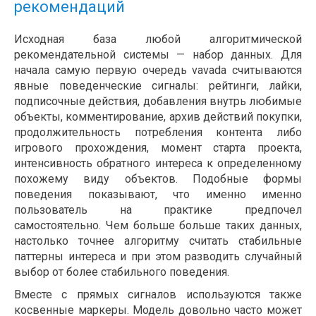
рекомендаций
Исходная база любой алгоритмической
рекомендательной системы — набор данных. Для
начала самую первую очередь vavada считываются
явные поведенческие сигналы: рейтинги, лайки,
подписочные действия, добавления внутрь любимые
объекты, комментирование, архив действий покупки,
продолжительность потребления контента либо
игрового прохождения, момент старта проекта,
интенсивность обратного интереса к определенному
похожему виду объектов. Подобные формы
поведения показывают, что именно именно
пользователь на практике предпочел
самостоятельно. Чем больше больше таких данных,
настолько точнее алгоритму считать стабильные
паттерны интереса и при этом разводить случайный
выбор от более стабильного поведения.
Вместе с прямых сигналов используются также
косвенные маркеры. Модель довольно часто может