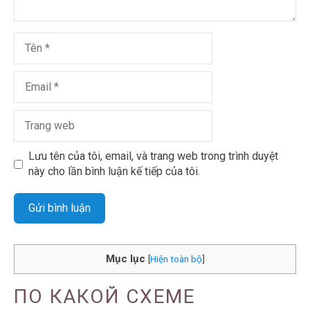
Lưu tên của tôi, email, và trang web trong trình duyệt
này cho lần bình luận kế tiếp của tôi.
Mục lục
[
Hiện toàn bộ
]
ПО КАКОЙ СХЕМЕ