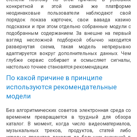
конкретной и этой самой же платформе
неодинаковые пользователи наблюдают свой
порядок показа карточек, свои вавада казино
подсказки и при этом отдельно собранные модули с
подобранным содержанием. За внешне на первый
взгляд несложной подборкой обычно находится
развернутая схема, такая модель непрерывно
адаптируется вокруг дополнительных данных. Чем
глубже сервис собирает и осмысляет сигналы,
настолько точнее становятся рекомендации.
По какой причине в принципе
используются рекомендательные
модели
Без алгоритмических советов электронная среда со
временем превращается в трудный для обзора
каталог. В момент, когда число видеоматериалов,
музыкальных треков, продуктов, статей либо