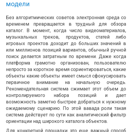
модели
Без алгоритмических советов электронная среда со
временем превращается в трудный для обзора
каталог. В момент, когда число видеоматериалов,
музыкальных треков, продуктов, статей либо
игровых проектов доходит до больших значений в
или миллионов позиций вариантов, обычный ручной
поиск делается затратным по времени. Даже когда
платформа грамотно организован, пользователю
непросто за короткое время сориентироваться, какие
объекты какие объекты имеет смысл сфокусировать
первичное внимание на начальную очередь.
Рекомендательная система сжимает этот объем до
контролируемого набора позиций и дает
возможность заметно быстрее добраться к нужному
ожидаемому сценарию. По этой вавада роли такая
система действует по сути как аналитический фильтр
ориентации над широкого каталога объектов.
Для конкретной площадки это еще важный способ