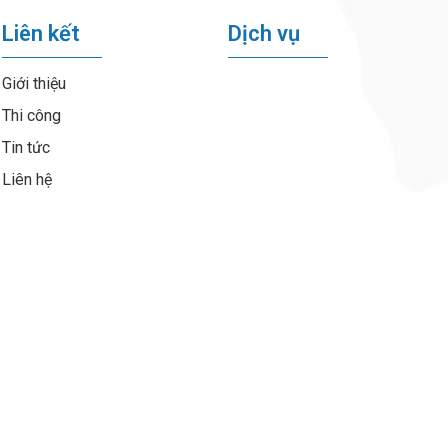
Liên kết
Dịch vụ
Giới thiệu
Thi công
Tin tức
Liên hệ