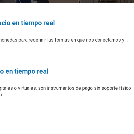
cio en tiempo real
tomonedas para redefinir las formas en que nos conectamos y …
o en tiempo real
ales o virtuales, son instrumentos de pago sin soporte físico
 o …