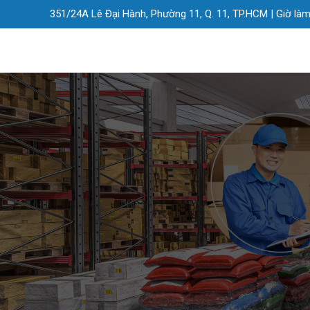
351/24A Lê Đại Hành, Phường 11, Q. 11, TP.HCM |
Giờ làm