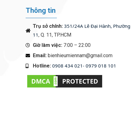
Thông tin
351/24A Lê Đại Hành, Phường
Trụ sở chính:
11
, Q. 11, TP.HCM
Giờ làm việc:
7:00 – 22:00
Email:
bienhieumiennam@gmail.com
0908 434 021- 0979 018 101
Hotline:
‭