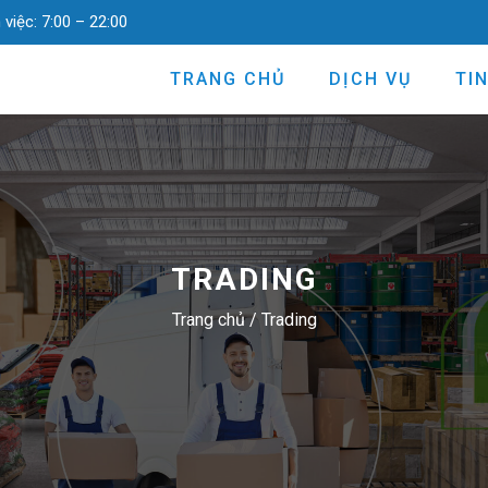
 việc:
7:00 – 22:00
TRANG CHỦ
DỊCH VỤ
TI
TRADING
Trang chủ
/
Trading