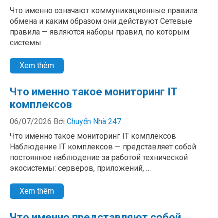
Что именно означают коммуникационные правила
обмена и каким образом они действуют Сетевые
правила — являются наборы правил, по которым
системы …
Xem thêm
Что именно такое мониторинг IT
комплексов
06/07/2026
Bởi
Chuyển Nhà 247
Что именно такое мониторинг IT комплексов
Наблюдение IT комплексов — представляет собой
постоянное наблюдение за работой технической
экосистемы: серверов, приложений, …
Xem thêm
Что именно представляют собой