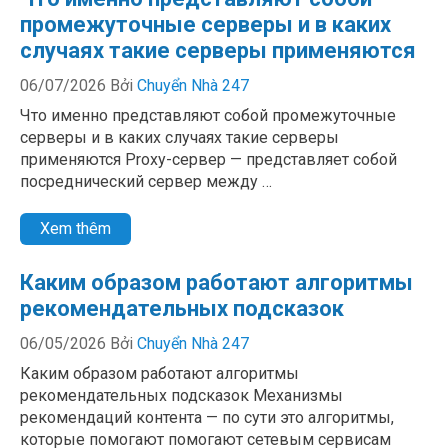
промежуточные серверы и в каких
случаях такие серверы применяются
06/07/2026
Bởi
Chuyển Nhà 247
Что именно представляют собой промежуточные
серверы и в каких случаях такие серверы
применяются Proxy-сервер — представляет собой
посреднический сервер между …
Xem thêm
Каким образом работают алгоритмы
рекомендательных подсказок
06/05/2026
Bởi
Chuyển Nhà 247
Каким образом работают алгоритмы
рекомендательных подсказок Механизмы
рекомендаций контента — по сути это алгоритмы,
которые помогают помогают сетевым сервисам