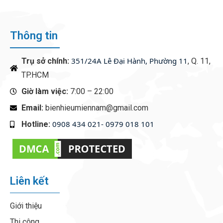
Thông tin
351/24A Lê Đại Hành, Phường 11
Trụ sở chính:
, Q. 11,
TP.HCM
Giờ làm việc:
7:00 – 22:00
Email:
bienhieumiennam@gmail.com
0908 434 021- 0979 018 101
Hotline:
‭
Liên kết
Giới thiệu
Thi công