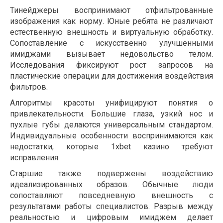
Тинейджеры воспринимают отфильтрованные
изображения как норму. Юные ребята не различают
естественную внешность и виртуальную обработку.
Сопоставление с искусственно улучшенными
имиджами вызывает недовольство телом.
Исследования фиксируют рост запросов на
пластические операции для достижения воздействия
фильтров.
Алгоритмы красоты унифицируют понятия о
привлекательности. Большие глаза, узкий нос и
пухлые губы делаются универсальным стандартом.
Индивидуальные особенности воспринимаются как
недостатки, которые 1xbet казино требуют
исправления.
Старшие также подвержены воздействию
идеализированных образов. Обычные люди
сопоставляют повседневную внешность с
результатами работы специалистов. Разрыв между
реальностью и цифровым имиджем делает