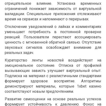
отрицательное влияние. Установка временных
ограничений понижает зависимость от виртуальной
валидации. Специальные приложения отслеживают
время на сервисах и напоминают о перерывах.
Отключение уведомлений о лайках и комментариях
уменьшает потребность в постоянной проверке
реакций. Пользователи перестают ассоциировать
ценность с мгновенной обратной связью. Отсутствие
звуковых сигналов освобождает внимание для
реальных задач.
Кураторство ленты новостей воздействует на
эмоциональное состояние. Отписка от профилей
вызывающих зависть улучшает виртуальный опыт.
Подписка на материал с реалистичными стандартами
формирует здоровое восприятие. Алгоритмы
демонстрируют материалы, которые 1xbet казино
соответствуют новым предпочтениям.
Развитие самооценки на основе реальных успехов
формирует устойчивость к давлению. Фокус на