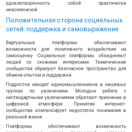
удовлетворённость собой практически
невозможной.
Положительная сторона социальных
сетей: поддержка и самовыражение
Виртуальные платформы обеспечивают
возможности для позитивного воздействия на
самооценку. Социальные платформы объединяют
людей со схожими интересами. Тематические
сообщества образуют безопасное пространство для
обмена опытом и поддержки.
Подростки находят единомышленников в нишевых
группах по увлечениям. Молодые ребята с
нестандартными увлечениями обретают признание в
цифровой атмосфере. Принятие интернет-
сообщества компенсирует недостаток понимания в
реальной жизни.
Платформы обеспечивают возможность