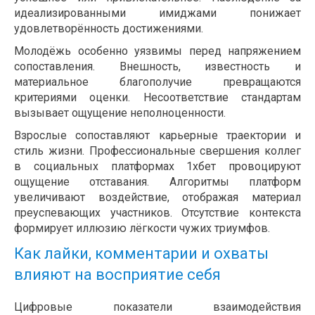
идеализированными имиджами понижает
удовлетворённость достижениями.
Молодёжь особенно уязвимы перед напряжением
сопоставления. Внешность, известность и
материальное благополучие превращаются
критериями оценки. Несоответствие стандартам
вызывает ощущение неполноценности.
Взрослые сопоставляют карьерные траектории и
стиль жизни. Профессиональные свершения коллег
в социальных платформах 1хбет провоцируют
ощущение отставания. Алгоритмы платформ
увеличивают воздействие, отображая материал
преуспевающих участников. Отсутствие контекста
формирует иллюзию лёгкости чужих триумфов.
Как лайки, комментарии и охваты
влияют на восприятие себя
Цифровые показатели взаимодействия