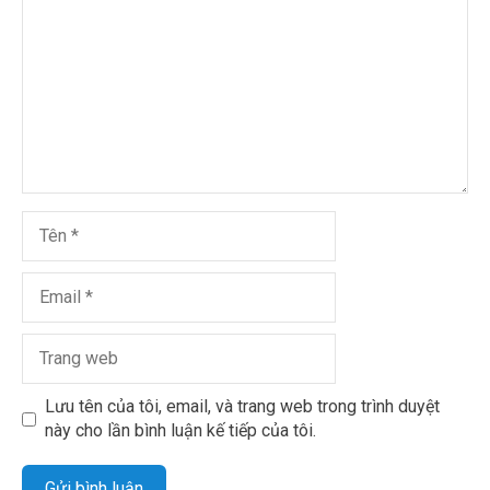
Lưu tên của tôi, email, và trang web trong trình duyệt
này cho lần bình luận kế tiếp của tôi.