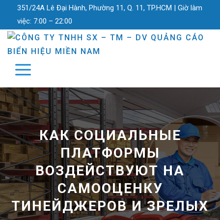
351/24A Lê Đại Hành, Phường 11, Q. 11, TP.HCM |
Giờ làm
việc:
7:00 – 22:00
КАК СОЦИАЛЬНЫЕ
ПЛАТФОРМЫ
ВОЗДЕЙСТВУЮТ НА
САМООЦЕНКУ
ТИНЕЙДЖЕРОВ И ЗРЕЛЫХ