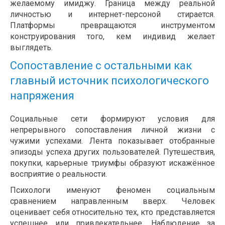
желаемому имиджу. Граница между реальной
личностью и интернет-персоной стирается.
Платформы превращаются инструментом
конструирования того, кем индивид желает
выглядеть.
Сопоставление с остальными как
главный источник психологического
напряжения
Социальные сети формируют условия для
непрерывного сопоставления личной жизни с
чужими успехами. Лента показывает отобранные
эпизоды успеха других пользователей. Путешествия,
покупки, карьерные триумфы образуют искажённое
восприятие о реальности.
Психологи именуют феномен социальным
сравнением направленным вверх. Человек
оценивает себя относительно тех, кто представляется
успешнее или привлекательнее. Наблюдение за