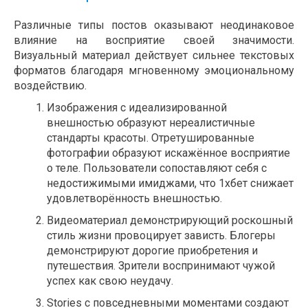
Различные типы постов оказывают неодинаковое
влияние на восприятие своей значимости.
Визуальный материал действует сильнее текстовых
форматов благодаря мгновенному эмоциональному
воздействию.
Изображения с идеализированной
внешностью образуют нереалистичные
стандарты красоты. Отретушированные
фотографии образуют искажённое восприятие
о теле. Пользователи сопоставляют себя с
недостижимыми имиджами, что 1хбет снижает
удовлетворённость внешностью.
Видеоматериал демонстрирующий роскошный
стиль жизни провоцирует зависть. Блогеры
демонстрируют дорогие приобретения и
путешествия. Зрители воспринимают чужой
успех как свою неудачу.
Stories с повседневными моментами создают