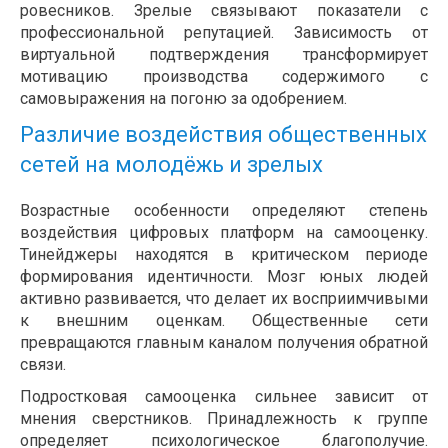
ровесников. Зрелые связывают показатели с
профессиональной репутацией. Зависимость от
виртуальной подтверждения трансформирует
мотивацию производства содержимого с
самовыражения на погоню за одобрением.
Различие воздействия общественных
сетей на молодёжь и зрелых
Возрастные особенности определяют степень
воздействия цифровых платформ на самооценку.
Тинейджеры находятся в критическом периоде
формирования идентичности. Мозг юных людей
активно развивается, что делает их восприимчивыми
к внешним оценкам. Общественные сети
превращаются главным каналом получения обратной
связи.
Подростковая самооценка сильнее зависит от
мнения сверстников. Принадлежность к группе
определяет психологическое благополучие.