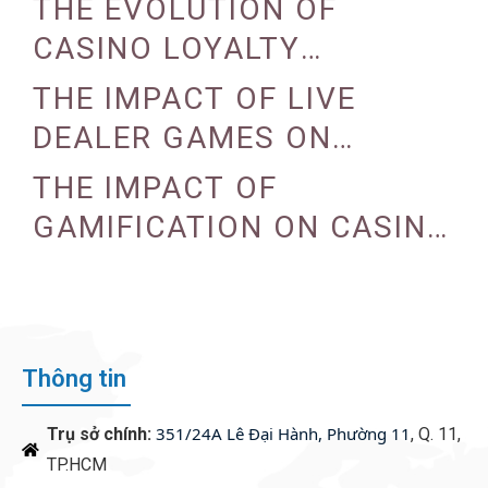
THE EVOLUTION OF
CASINO LOYALTY
PROGRAMS
THE IMPACT OF LIVE
DEALER GAMES ON
CASINO EXPERIENCE
THE IMPACT OF
GAMIFICATION ON CASINO
ENGAGEMENT
Thông tin
351/24A Lê Đại Hành, Phường 11
Trụ sở chính:
, Q. 11,
TP.HCM