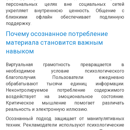
персональных целях вне социальных сетей
укрепляет внутреннюю ценность. Общение с
близкими офлайн обеспечивает подлинную
поддержку.
Почему осознанное потребление
материала становится важным
навыком
Виртуальная грамотность превращается в
необходимое условие психологического
благополучия. Пользователи ежедневно
обрабатывают тысячи единиц информации.
Неконтролируемое потребление содержимого
воздействует на эмоциональное состояние.
Критическое мышление помогает различать
реальность и электронную иллюзию.
Осознанный подход защищает от манипулятивных
техник. Рекламодатели используют психологические