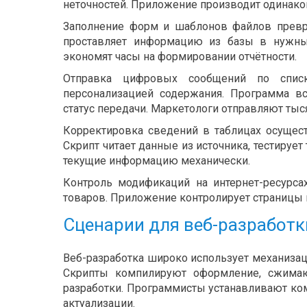
неточностей. Приложение производит одинак
Заполнение форм и шаблонов файлов превр
проставляет информацию из базы в нужны
экономят часы на формировании отчётности.
Отправка цифровых сообщений по списк
персонализацией содержания. Программа вс
статус передачи. Маркетологи отправляют ты
Корректировка сведений в таблицах осущест
Скрипт читает данные из источника, тестируе
текущие информацию механически.
Контроль модификаций на интернет-ресурса
товаров. Приложение контролирует страницы 
Сценарии для веб-разработк
Веб-разработка широко использует механизац
Скрипты компилируют оформление, сжимаю
разработки. Программисты устанавливают ко
актуализации.