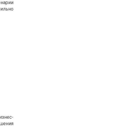
ENGAGEMENT
енарии
вильно
изнес-
ышения