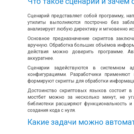
Что такое сценарии и зачем
Сценарий представляет собой программу, на
утилиты выполняются построчно без забл
анализирует любую директиву и мгновенно ис
Основное предназначение скриптов заключ
вручную. Обработка больших объёмов информ
действия можно доверить программе. Ав
аккуратнее.
Сценарии задействуются в системном а
конфигурациями. Разработчики применяют 
формируют скрипты для обработки информаци
Достоинство скриптовых языков состоит в л
мостбет можно за несколько минут, не у
библиотеки расширяют функциональность и
создания кода с нуля.
Какие задачи можно автома