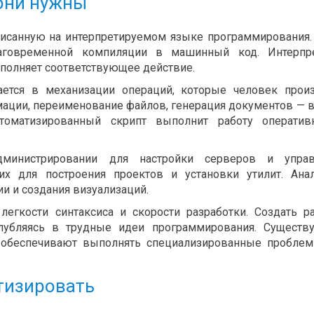
 они нужны
писанную на интерпретируемом языке программирования.
аговременной компиляции в машинный код. Интерпре
полняет соответствующее действие.
ается в механизации операций, которые человек прои
ации, переименование файлов, генерация документов — в
томатизированный скрипт выполнит работу оператив
дминистрировании для настройки серверов и управ
их для построения проектов и установки утилит. Ана
и и создания визуализаций.
егкости синтаксиса и скорости разработки. Создать р
глубляясь в трудные идеи программирования. Сущест
 обеспечивают выполнять специализированные пробле
тизировать