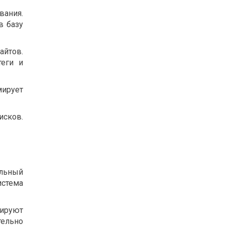
вания.
в базу
йтов.
теги и
мирует
сков.
ильный
истема
рируют
тельно