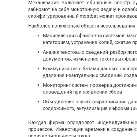
Механизация включает обширный спектр ру
забирают на себя монотонную задачу и осво
сконфигурированный mostbet может производи
Наиболее популярные области использования
Манипуляции с файловой системой: мас
категориям, устранение копий, сжатие
Анализ текстовых сведений: разбор лог
документов, изменение текстовых фра
Коммуникация с базами данных: экспор
удаление неактуальных сведений, созда
Мониторинг систем: проверка достижимо
оповещений при появлении сбоев
Объединение служб: выравнивание дан
содержимого, актуализация информации
Каждая фирма определяет индивидуальные 
процессов. Инвестиции времени в создание 
производительности труда.