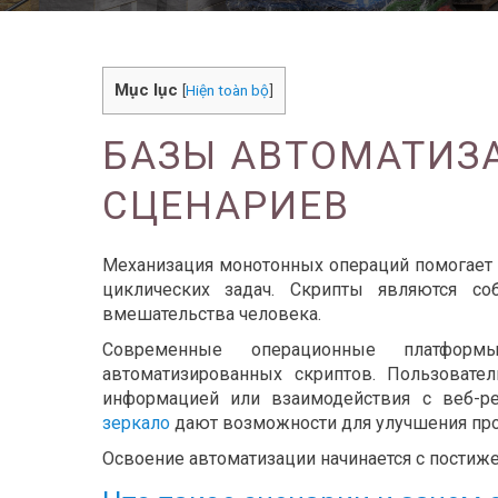
Mục lục
[
Hiện toàn bộ
]
БАЗЫ АВТОМАТИЗ
СЦЕНАРИЕВ
Механизация монотонных операций помогает 
циклических задач. Скрипты являются со
вмешательства человека.
Современные операционные платформ
автоматизированных скриптов. Пользовате
информацией или взаимодействия с веб-
зеркало
дают возможности для улучшения пр
Освоение автоматизации начинается с постиж