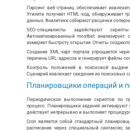
Парсинг веб-страниц обеспечивает извлека
Утилита получает HTML-код, обнаруживает т
данных. Аналитики собирают расценки соперн
SEO-специалисты задействуют скрипт
Автоматизированный mostbet анализирует с
измеряет быстроту открытия. Отчеты создают
Создание XML-карт портала упрощается чере
перечень URL-адресов и генерирует файлы со
Контроль положений в поисковой выдаче 
Сценарий извлекает сведения из поисковых си
Планировщики операций и п
Периодическое выполнение скриптов по г
процесс. Планировщики заданий активируют 
действует непрерывно и выполняет процедуры
Cron является собой стандартный планиров
расписание через специальный синтаксис, з