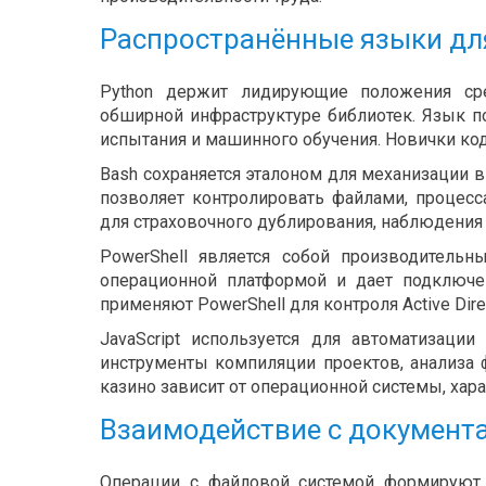
Распространённые языки дл
Python держит лидирующие положения сре
обширной инфраструктуре библиотек. Язык п
испытания и машинного обучения. Новички ко
Bash сохраняется эталоном для механизации 
позволяет контролировать файлами, процес
для страховочного дублирования, наблюдения
PowerShell является собой производитель
операционной платформой и дает подключен
применяют PowerShell для контроля Active Dire
JavaScript используется для автоматизации
инструменты компиляции проектов, анализа 
казино зависит от операционной системы, ха
Взаимодействие с документа
Операции с файловой системой формируют 