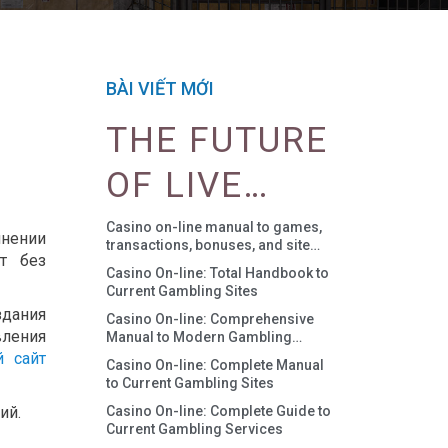
BÀI VIẾT MỚI
THE FUTURE
OF LIVE
DEALER
Casino on-line manual to games,
лнении
transactions, bonuses, and site
т без
CASINOS
capabilities
Casino On-line: Total Handbook to
Current Gambling Sites
дания
Casino On-line: Comprehensive
вления
Manual to Modern Gambling
Platforms
й сайт
Casino On-line: Complete Manual
to Current Gambling Sites
Casino On-line: Complete Guide to
ий.
Current Gambling Services