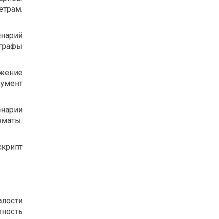
етрам.
енарий
ографы
ожение
кумент
енарии
рматы.
скрипт
лости
тность