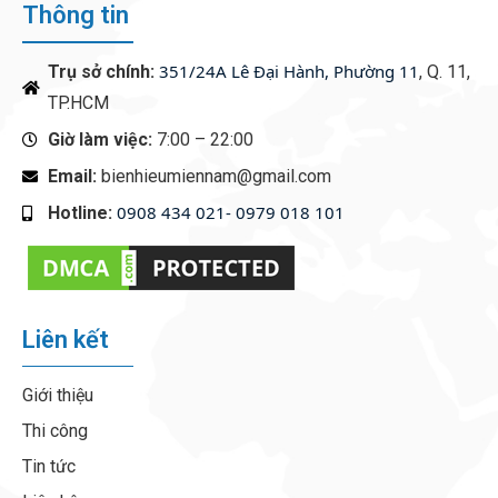
Thông tin
351/24A Lê Đại Hành, Phường 11
Trụ sở chính:
, Q. 11,
TP.HCM
Giờ làm việc:
7:00 – 22:00
Email:
bienhieumiennam@gmail.com
0908 434 021- 0979 018 101
Hotline:
‭
Liên kết
Giới thiệu
Thi công
Tin tức