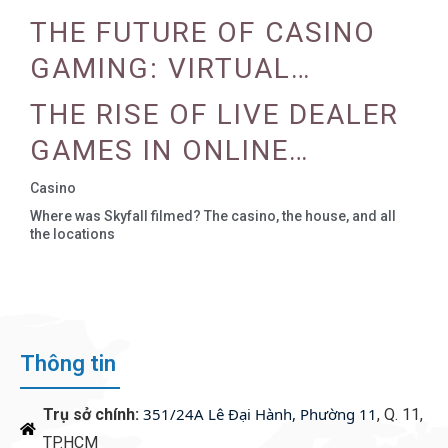
PROGRAMS
THE FUTURE OF CASINO
GAMING: VIRTUAL
REALITY AND AUGMENTED
THE RISE OF LIVE DEALER
REALITY
GAMES IN ONLINE
CASINOS
Casino
Where was Skyfall filmed? The casino, the house, and all
the locations
Thông tin
351/24A Lê Đại Hành, Phường 11
Trụ sở chính:
, Q. 11,
TP.HCM