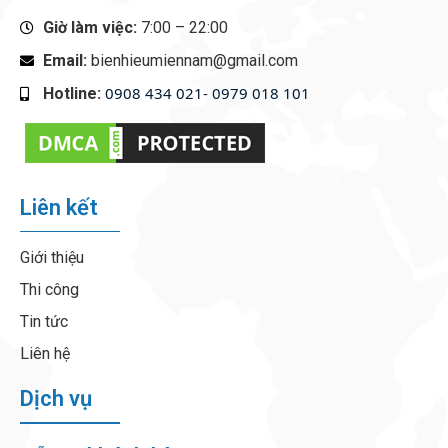
Giờ làm việc:
7:00 – 22:00
Email:
bienhieumiennam@gmail.com
0908 434 021- 0979 018 101
Hotline:
‭
Liên kết
Giới thiệu
Thi công
Tin tức
Liên hệ
Dịch vụ