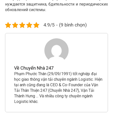
нуждается защитника, бдительности и периодических
обновлений системы.
4.9/5 - (9 bình chọn)
Về Chuyển Nhà 247
Phạm Phước Thân (29/09/1991) tốt nghiệp đại
học giao thông vận tải chuyên ngành Logistic. Hiện
tại anh cũng đang là CEO & Co-Founder của Vận
Tải Thân Thiện 247 (Chuyển Nhà 247), Vận Tải
Thành Hưng ... Và nhiều công ty chuyên ngành
Logistic khác.