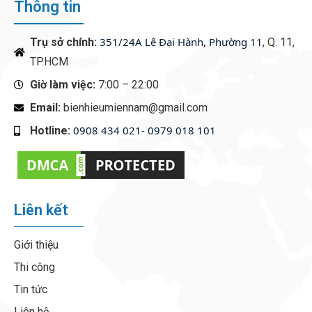
Thông tin
351/24A Lê Đại Hành, Phường 11
Trụ sở chính:
, Q. 11,
TP.HCM
Giờ làm việc:
7:00 – 22:00
Email:
bienhieumiennam@gmail.com
0908 434 021- 0979 018 101
Hotline:
‭
Liên kết
Giới thiệu
Thi công
Tin tức
Liên hệ