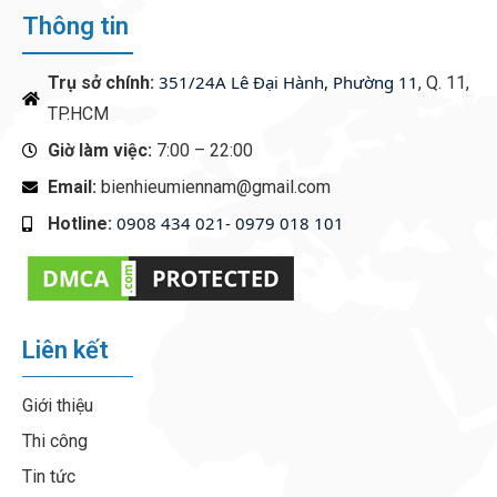
Thông tin
351/24A Lê Đại Hành, Phường 11
Trụ sở chính:
, Q. 11,
TP.HCM
Giờ làm việc:
7:00 – 22:00
Email:
bienhieumiennam@gmail.com
0908 434 021- 0979 018 101
Hotline:
‭
Liên kết
Giới thiệu
Thi công
Tin tức