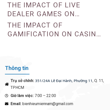
PROGRAMS
THE IMPACT OF LIVE
DEALER GAMES ON
CASINO EXPERIENCE
THE IMPACT OF
GAMIFICATION ON CASINO
ENGAGEMENT
Thông tin
351/24A Lê Đại Hành, Phường 11
Trụ sở chính:
, Q. 11,
TP.HCM
Giờ làm việc:
7:00 – 22:00
Email:
bienhieumiennam@gmail.com