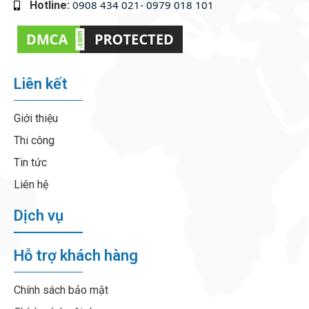
0908 434 021- 0979 018 101
Hotline:
‭
Liên kết
Giới thiệu
Thi công
Tin tức
Liên hệ
Dịch vụ
Hỗ trợ khách hàng
Chính sách bảo mật