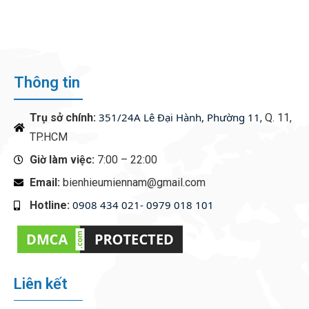
FROM TRADITIONAL TO
DIGITAL
Thông tin
351/24A Lê Đại Hành, Phường 11
Trụ sở chính:
, Q. 11,
TP.HCM
Giờ làm việc:
7:00 – 22:00
Email:
bienhieumiennam@gmail.com
0908 434 021- 0979 018 101
Hotline:
‭
Liên kết