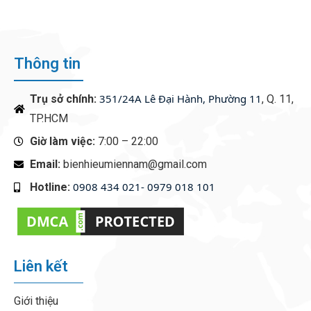
DIGITAL
Thông tin
351/24A Lê Đại Hành, Phường 11
Trụ sở chính:
, Q. 11,
TP.HCM
Giờ làm việc:
7:00 – 22:00
Email:
bienhieumiennam@gmail.com
0908 434 021- 0979 018 101
Hotline:
‭
Liên kết
Giới thiệu