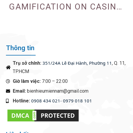
GAMIFICATION ON CASINO
ENGAGEMENT
Thông tin
351/24A Lê Đại Hành, Phường 11
Trụ sở chính:
, Q. 11,
TP.HCM
Giờ làm việc:
7:00 – 22:00
Email:
bienhieumiennam@gmail.com
0908 434 021- 0979 018 101
Hotline:
‭